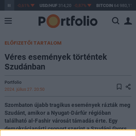
363,17
-0,61%
USD/HUF
314,20
-0,87%
BITCOIN
64 980,11
ELŐFIZETŐI TARTALOM
Véres események történtek
Szudánban
Portfolio
2024. július 27. 20:50
Szombaton újabb tragikus események rázták meg
Szudánt, amikor a Nyugat-Dárfúr régióban
található al-Fashir városát támadás érte. Egy
demokráciapárti csoport szerint a Szudáni Gyors