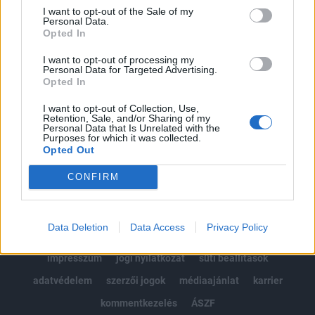
Portfolio.hu teljes cikkarchívum
I want to opt-out of the Sale of my
Personal Data.
Kötéslisták: BÉT elmúlt 2 év napon belüli
Opted In
kötéslistái
I want to opt-out of processing my
Personal Data for Targeted Advertising.
Előfizetés
Opted In
I want to opt-out of Collection, Use,
Retention, Sale, and/or Sharing of my
MÁR ELŐFIZETŐNK VAGY?
BEJELENTKEZÉS
Personal Data that Is Unrelated with the
Purposes for which it was collected.
Opted Out
CONFIRM
Data Deletion
Data Access
Privacy Policy
© 2026 Portfolio
impresszum
jogi nyilatkozat
süti beállítások
adatvédelem
szerzői jogok
médiaajánlat
karrier
kommentkezelés
ÁSZF