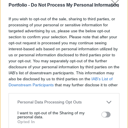
Támogató Erők (RSF) legalább 22 embert öltek
Portfolio -
Do Not Process My Personal Information
meg a város elleni offenzívában. Az RSF azonban
tagadja, hogy bármilyen támadást indított volna.
If you wish to opt-out of the sale, sharing to third parties, or
processing of your personal or sensitive information for
Az al-Fashir Ellenállási Bizottságok közleménye szerint az
targeted advertising by us, please use the below opt-out
RSF tüzérségi lövedékeket lőtt piacokra, kórházakra és
section to confirm your selection. Please note that after your
lakóépületekre. A Facebookon közzétett bejegyzésükben
opt-out request is processed you may continue seeing
arról számoltak be, hogy az erőszakhullám hetek óta tartó
interest-based ads based on personal information utilized by
us or personal information disclosed to third parties prior to
patthelyzetet tört meg a polgárháború ezen frontján. Az
your opt-out. You may separately opt-out of the further
aktivisták szerint összesen 97 ember halt meg vagy
disclosure of your personal information by third parties on the
sebesült meg a támadásban. Az...
IAB’s list of downstream participants. This information may
also be disclosed by us to third parties on the
IAB’s List of
Downstream Participants
that may further disclose it to other
KEDVES OLVASÓNK!
third parties.
A keresett cikk a portfolio.hu hírarchívumához
Personal Data Processing Opt Outs
tartozik, melynek olvasása előfizetéses
regisztrációhoz kötött.
I want to opt-out of the Sharing of my
personal data.
Opted In
Az előfizetés a következőket tartalmazza: