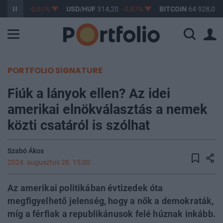
F
363,17
-0,61%
USD/HUF
314,20
-0,87%
BITCOIN
64 928,05
PORTFOLIO SIGNATURE
Fiúk a lányok ellen? Az idei
amerikai elnökválasztás a nemek
közti csatáról is szólhat
Szabó Ákos
2024. augusztus 28. 15:00
Az amerikai politikában évtizedek óta
megfigyelhető jelenség, hogy a nők a demokraták,
míg a férfiak a republikánusok felé húznak inkább.