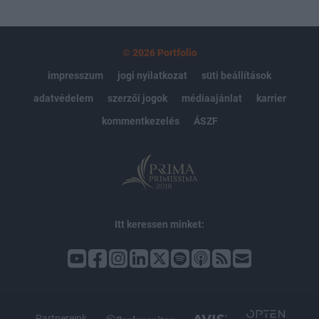
© 2026 Portfolio
impresszum
jogi nyilatkozat
süti beállítások
adatvédelem
szerzői jogok
médiaajánlat
karrier
kommentkezelés
ÁSZF
Itt keressen minket:
Partnereink