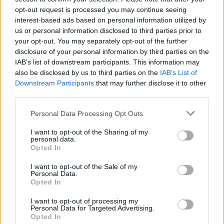
üvegplafonba. És ma este, ma este oly
opt-out request is processed you may continue seeing
közel vagyunk ahhoz, hogy egyszer és
interest-based ads based on personal information utilized by
us or personal information disclosed to third parties prior to
mindenkorra áttörjük
your opt-out. You may separately opt-out of the further
disclosure of your personal information by third parties on the
IAB’s list of downstream participants. This information may
-
mondta
Hillary Clinton
volt külügyminiszter, a
also be disclosed by us to third parties on the
IAB’s List of
demokraták 2016-os elnökjelöltje a párt
Downstream Participants
that may further disclose it to other
jelölőgyűlésének hétfői napján. A korábbi first lady
third parties.
hozzátette:
Personal Data Processing Opt Outs
I want to opt-out of the Sharing of my
És tudják mit? Az üvegplafon másik
personal data.
Opted In
oldalán Kamala Harris áll, aki felemeli a
kezét, és leteszi a hivatali esküt mint az
I want to opt-out of the Sale of my
Personal Data.
Opted In
Egyesült Államok 47. elnöke.
I want to opt-out of processing my
Personal Data for Targeted Advertising.
Opted In