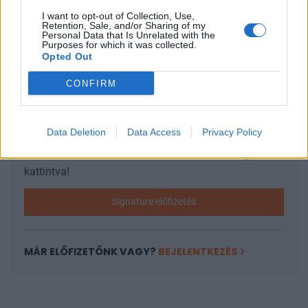
SIGNATURE PRO-VAL EZT A CIKKET IS EL
I want to opt-out of Collection, Use,
TUDNÁD OLVASNI!
Retention, Sale, and/or Sharing of my
Personal Data that Is Unrelated with the
Purposes for which it was collected.
Ez a cikk folytatódik, de csak Portfolio Signature
Opted Out
előfizetéssel olvasható tovább.
A Signature PRO
CONFIRM
szolgáltatás havi díja
2 990
forint
. A hozzáférés egy
évre is megvásárolható, amelynek díja
29 845
forint
,
az éves előfizetés keretében tehát 10 havi díjért
Data Deletion
Data Access
Privacy Policy
cserébe 12 havi szolgáltatást kapnak olvasóink.
További információ és csatlakozás az alábbi gombra
kattintva!
Signature előfizetés
MÁR ELŐFIZETŐNK VAGY?
BEJELENTKEZÉS