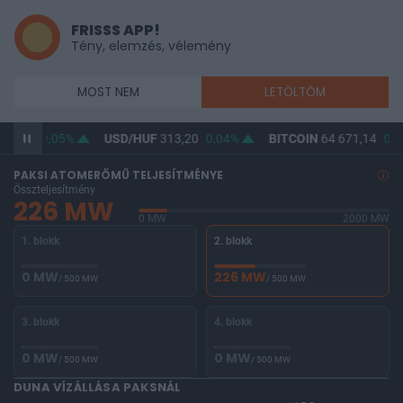
FRISSS APP!
Tény, elemzés, vélemény
MOST NEM
LETÖLTÖM
61,91
0,05%
USD/HUF
313,20
0,04%
BITCOIN
64 671,14
0,9
PAKSI ATOMERŐMŰ TELJESÍTMÉNYE
Összteljesítmény
226 MW
0 MW
2000 MW
1. blokk
2. blokk
0 MW
226 MW
/ 500 MW
/ 500 MW
3. blokk
4. blokk
0 MW
0 MW
/ 500 MW
/ 500 MW
DUNA VÍZÁLLÁSA PAKSNÁL