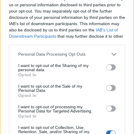
us or personal information disclosed to third parties prior to
your opt-out. You may separately opt-out of the further
Az Egyesült Királyság védelmi minisztériuma
disclosure of your personal information by third parties on the
vasárnap ismét elkészítette az orosz-ukrán
IAB’s list of downstream participants. This information may
háborúval foglalkozó szokásos jelentését,
also be disclosed by us to third parties on the
IAB’s List of
Downstream Participants
that may further disclose it to other
melyben ezúttal az oroszok pokrovszki
third parties.
offenzívájával foglalkoztak.
Personal Data Processing Opt Outs
A hírszerzés három pontban foglalta össze meglátásait: Az
elmúlt egy hét során az orosz szárazföldi erők egyre
I want to opt-out of the Sharing of my
personal data.
gyorsabb ütemben törnek előre a kelet-ukrajnai Pokrovszk
Opted In
városa felé. Az orosz csapatok most körülbelül tíz
I want to opt-out of the Sale of my
kilométerre vannak a város határától, az előretörés
Personal Data.
azonban valószínűleg le fog lassulni akkor, amikor elérik a
Opted In
sűrűbben beépített területeket....
I want to opt-out of processing my
Personal Data for Targeted Advertising.
Opted In
KEDVES OLVASÓNK!
I want to opt-out of Collection, Use,
A keresett cikk a portfolio.hu hírarchívumához
Retention, Sale, and/or Sharing of my