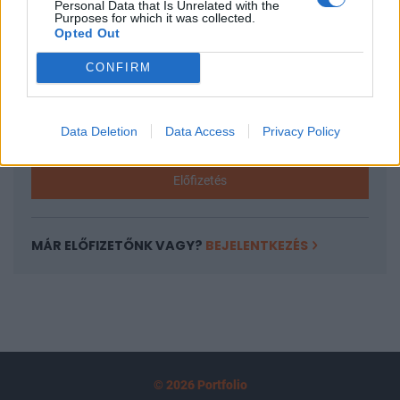
Personal Data that Is Unrelated with the
tartozik, melynek olvasása előfizetéses
Purposes for which it was collected.
Opted Out
regisztrációhoz kötött.
Az előfizetés a következőket tartalmazza:
CONFIRM
Portfolio.hu teljes cikkarchívum
Kötéslisták: BÉT elmúlt 2 év napon belüli
Data Deletion
Data Access
Privacy Policy
kötéslistái
Előfizetés
MÁR ELŐFIZETŐNK VAGY?
BEJELENTKEZÉS
© 2026 Portfolio