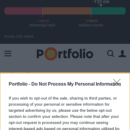
-132 cm
-144cm
-134cm
biztonsági határ
leállási küszöb
Forrás: OVF, HAEA
A Paksi Atomerőmű összteljesítménye 226 MW. A Duna vízállá
ELŐFIZETŐI TARTALOM
Portfolio -
Do Not Process My Personal Information
Brit hírszerzés: egyetlen
kisvároson múlhat a donbaszi
If you wish to opt-out of the sale, sharing to third parties, or
processing of your personal or sensitive information for
ukrán alakulatok sorsa
targeted advertising by us, please use the below opt-out
section to confirm your selection. Please note that after your
Portfolio
opt-out request is processed you may continue seeing
2024. szeptember 01. 15:59
interest-based ads based on personal information utilized by