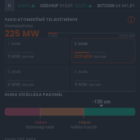
363,50
0,49%
USD/HUF
315,01
0,62%
BITCOIN
64 541,81
-
PAKSI ATOMERŐMŰ TELJESÍTMÉNYE
Összteljesítmény
225 MW
0 MW
2000 MW
1. blokk
2. blokk
0 MW
225 MW
/ 500 MW
/ 500 MW
3. blokk
4. blokk
0 MW
0 MW
/ 500 MW
/ 500 MW
DUNA VÍZÁLLÁSA PAKSNÁL
-130 cm
-144cm
-134cm
biztonsági határ
leállási küszöb
Forrás: OVF, HAEA