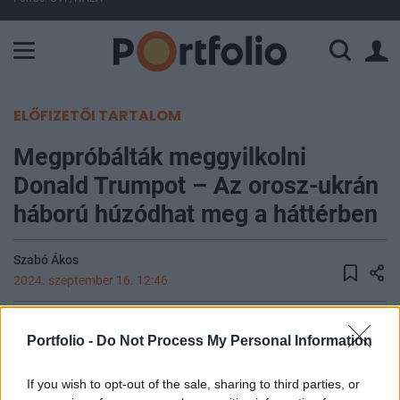
A Paksi Atomerőmű összteljesítménye 225 MW. A Duna vízállá
ELŐFIZETŐI TARTALOM
Megpróbálták meggyilkolni
Donald Trumpot – Az orosz-ukrán
háború húzódhat meg a háttérben
Szabó Ákos
2024. szeptember 16. 12:46
Az FBI közlése szerint vasárnap újabb
Portfolio -
Do Not Process My Personal Information
„látszólagos merényletkísérletet” hiúsítottak meg
Donald Trump volt amerikai elnök ellen, aki éppen
If you wish to opt-out of the sale, sharing to third parties, or
a floridai West Palm Beachen található