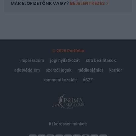
MÁR ELŐFIZETŐNK VAGY?
BEJELENTKEZÉS
© 2026 Portfolio
impresszum
jogi nyilatkozat
süti beállítások
adatvédelem
szerzői jogok
médiaajánlat
karrier
kommentkezelés
ÁSZF
Itt keressen minket: