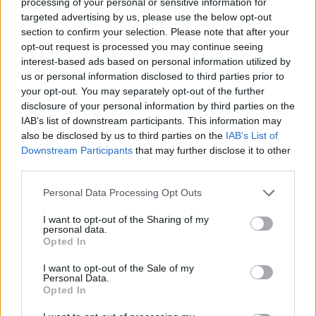
processing of your personal or sensitive information for
golfpályáján hódolt kedvenc hobbijának. A
targeted advertising by us, please use the below opt-out
section to confirm your selection. Please note that after your
republikánus elnökjelöltnek nem esett baja. A
opt-out request is processed you may continue seeing
felfegyverzett gyanúsítottat, aki pár száz méterrel
interest-based ads based on personal information utilized by
arrébb egy bokorban rejtőzött, a titkosszolgálat
us or personal information disclosed to third parties prior to
munkatársai szúrták ki, és egy rövid autós hajsza
your opt-out. You may separately opt-out of the further
disclosure of your personal information by third parties on the
után őrizetbe vették. Az online kifejezetten aktív
IAB’s list of downstream participants. This information may
58 éves férfiről és lehetséges indítékáról egyre
also be disclosed by us to third parties on the
IAB’s List of
többet tudunk: Ryan Wesley Routh 2016-ban még
Downstream Participants
that may further disclose it to other
Trumpra szavazhatott, a 2020-as ciklusban
third parties.
viszont már demokrata jelölteket támogatott,
Personal Data Processing Opt Outs
emellett határozottan kiállt Ukrajna mellett annak
orosz megtámadását követően, és azt állította,
I want to opt-out of the Sharing of my
personal data.
akár meghalni is hajlandó lenne az országért.
Opted In
Lövöldözés a vasárnapi golf közepette A vasárnapi
I want to opt-out of the Sale of my
Personal Data.
incidensre aközben került sor, hogy a floridai West Palm
Opted In
Beach-en tartózkodó Donald Trump a Trump International