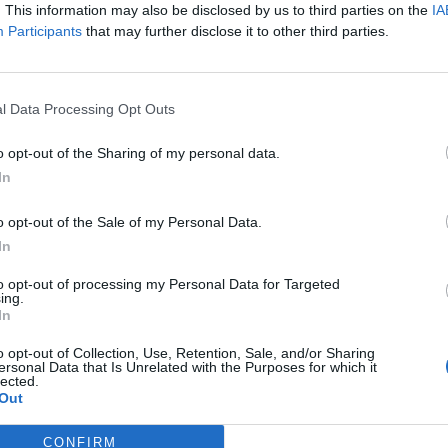
. This information may also be disclosed by us to third parties on the
IA
erintem… ennyi lesz a vége. Nem látom, hogy ez bekövetkezne. 
Participants
that may further disclose it to other third parties.
nald Trump a Full Measure riporterének kérdésére, amikor azt 
politikus indul-e majd 2028-ban is az elnöki székért, ha idén ki
gy lehet, hogy ad valamilyen pozíciót a kormányában Robert...
l Data Processing Opt Outs
ASÓNK!
o opt-out of the Sharing of my personal data.
In
a portfolio.hu hírarchívumához tartozik, melynek olvasása előf
ötött.
o opt-out of the Sale of my Personal Data.
In
övetkezőket tartalmazza:
 teljes cikkarchívum
to opt-out of processing my Personal Data for Targeted
ing.
 BÉT elmúlt 2 év napon belüli
In
o opt-out of Collection, Use, Retention, Sale, and/or Sharing
ersonal Data that Is Unrelated with the Purposes for which it
Előfizetés
lected.
Out
CONFIRM