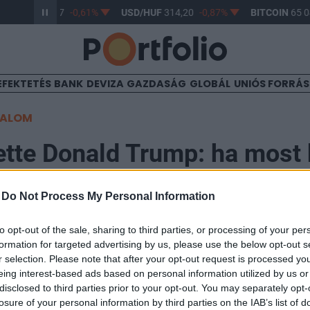
R/HUF
363,17
-0,61%
USD/HUF
314,20
-0,87%
BITCOIN
65 04
EFEKTETÉS
BANK
DEVIZA
GAZDASÁG
GLOBÁL
UNIÓS FORRÁ
TALOM
ette Donald Trump: ha most 
isszavonul
-
Do Not Process My Personal Information
to opt-out of the sale, sharing to third parties, or processing of your per
09:13
formation for targeted advertising by us, please use the below opt-out s
r selection. Please note that after your opt-out request is processed y
m indul a 2028-as választáson, ha az idén novemberb
eing interest-based ads based on personal information utilized by us or
disclosed to third parties prior to your opt-out. You may separately opt-
zi Kamala Harris – mondta a politikus egy interjúban.
losure of your personal information by third parties on the IAB’s list of