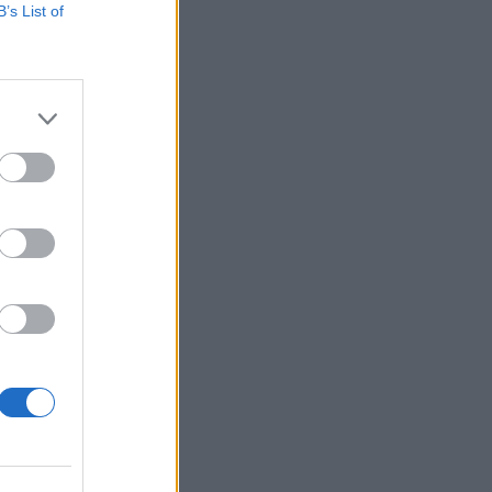
B’s List of
Remélhetőleg nyerni
akarta megtudni,
kap. Az interjúban
izetéses