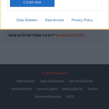
CONFIRM
kötéslistái
Előfizetés
Data Deletion
Data Access
Privacy Policy
MÁR ELŐFIZETŐNK VAGY?
BEJELENTKEZÉS
© 2026 Portfolio
impresszum
jogi nyilatkozat
süti beállítások
adatvédelem
szerzői jogok
médiaajánlat
karrier
kommentkezelés
ÁSZF