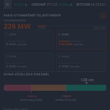
F
365,49
0,02%
USD/HUF
317,23
0,08%
BITCOIN
64 253,61
-
PAKSI ATOMERŐMŰ TELJESÍTMÉNYE
Összteljesítmény
226 MW
0 MW
2000 MW
1. blokk
2. blokk
0 MW
226 MW
/ 500 MW
/ 500 MW
3. blokk
4. blokk
0 MW
0 MW
/ 500 MW
/ 500 MW
DUNA VÍZÁLLÁSA PAKSNÁL
-128 cm
-144cm
-134cm
biztonsági határ
leállási küszöb
Forrás: OVF, HAEA