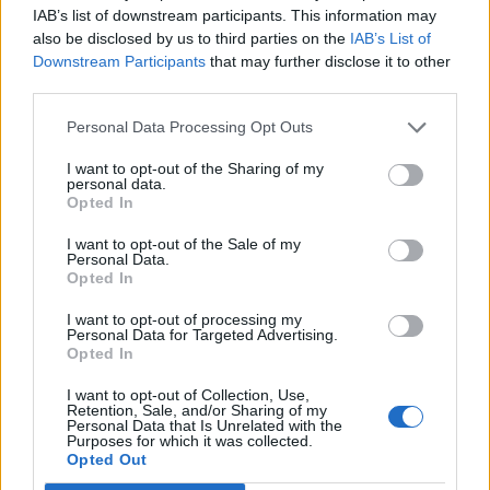
IAB’s list of downstream participants. This information may
also be disclosed by us to third parties on the
IAB’s List of
A német lapnak nyilatkozó kormányzati személyek
Downstream Participants
that may further disclose it to other
elmondása szerint a telefonbeszélgetésre a novemberi,
third parties.
brazíliai G20-találkozót megelőzően kerülhet majd sor.
Ugyanakkor azt is elárulták, a német külügyminisztérium
Personal Data Processing Opt Outs
emberei még nem vették fel a kapcsolatot orosz
I want to opt-out of the Sharing of my
kollégáikkal időpontegyeztetésre. Ha összejön a
personal data.
telefonbeszélgetés, akkor Olaf Scholz lenne az első olyan
Opted In
kormányfő...
I want to opt-out of the Sale of my
Personal Data.
Opted In
KEDVES OLVASÓNK!
I want to opt-out of processing my
Personal Data for Targeted Advertising.
A keresett cikk a portfolio.hu hírarchívumához
Opted In
tartozik, melynek olvasása előfizetéses
regisztrációhoz kötött.
I want to opt-out of Collection, Use,
Retention, Sale, and/or Sharing of my
Personal Data that Is Unrelated with the
Az előfizetés a következőket tartalmazza:
Purposes for which it was collected.
Portfolio.hu teljes cikkarchívum
Opted Out
Kötéslisták: BÉT elmúlt 2 év napon belüli