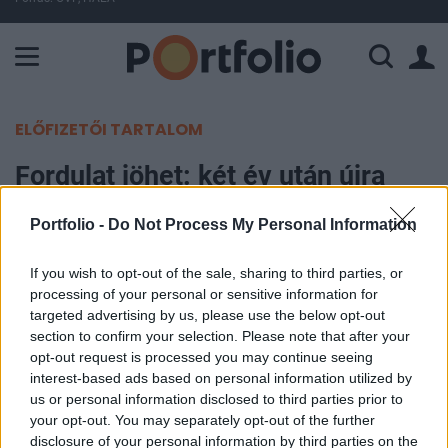
A Paksi Atomerőmű összteljesítménye 226 MW. A Duna vízállá
ELŐFIZETŐI TARTALOM
Fordulat jöhet: két év után újra
tárgyalna Vlagyimir Putyinnal
Portfolio -
Do Not Process My Personal Information
Európa legerősebb országa
If you wish to opt-out of the sale, sharing to third parties, or
Portfolio
processing of your personal or sensitive information for
2024. október 01. 13:13
targeted advertising by us, please use the below opt-out
section to confirm your selection. Please note that after your
opt-out request is processed you may continue seeing
Olaf Scholz, szociáldemokrata német kancellár
interest-based ads based on personal information utilized by
csaknem két év után először ismételten szeretné
us or personal information disclosed to third parties prior to
fölvenni a kapcsolatot Vlagyimir Putyin orosz
your opt-out. You may separately opt-out of the further
disclosure of your personal information by third parties on the
elnökkel – számolt be róla a Die Zeit.