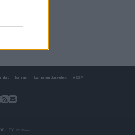
ánlat
karrier
kommentkezelés
ÁSZF