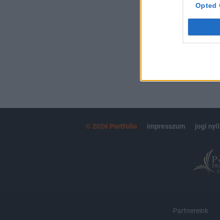
kötéslistái
Opted 
MÁR ELŐFIZETŐ
© 2026 Portfolio
impresszum
jogi nyi
Partnereink