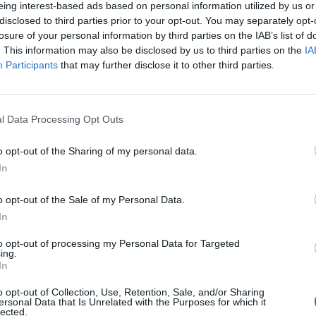
eing interest-based ads based on personal information utilized by us or
 A 139 ezer neuront és 50 kapcsolódást feltérképező á
disclosed to third parties prior to your opt-out. You may separately opt-
ja az idegtudományok területét, és eddig soha nem láto
losure of your personal information by third parties on the IAB’s list of
, hogy az agy hogyan hozza létre a viselkedést - számo
. This information may also be disclosed by us to third parties on the
IA
Participants
that may further disclose it to other third parties.
 szerv nagy felbontású modellezésének elkészítéséhez a tudó
több mint 8400 különböző sejttípust osztályoztak, ami az első te
l Data Processing Opt Outs
ak felépítéséhez. The Flys Brain Atlas - Bravo !We're so excited a
of the adult fruit fly brain. The ultimate science...
o opt-out of the Sharing of my personal data.
In
ASÓNK!
o opt-out of the Sale of my Personal Data.
In
a portfolio.hu hírarchívumához tartozik, melynek olvasása előf
ötött.
to opt-out of processing my Personal Data for Targeted
ing.
övetkezőket tartalmazza:
In
 teljes cikkarchívum
o opt-out of Collection, Use, Retention, Sale, and/or Sharing
 BÉT elmúlt 2 év napon belüli
ersonal Data that Is Unrelated with the Purposes for which it
lected.