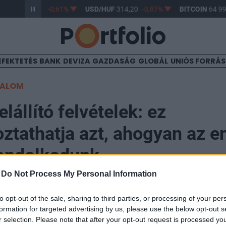
/HUF
363,17
-0,61%
USD/HUF
314,20
-0,87%
BITCOIN
64 994
EFEKTETÉS
BANK
DEVIZA
GAZDASÁG
GLOBÁL
UNIÓS FORRÁ
TALOM
lállító felvételek: ez
ztathatja azt, ahogyan az e
gondolkodunk
-
Do Not Process My Personal Information
45
to opt-out of the sale, sharing to third parties, or processing of your per
formation for targeted advertising by us, please use the below opt-out s
r selection. Please note that after your opt-out request is processed y
ítették az első három dimenziós ábrát, amely a gyümöl