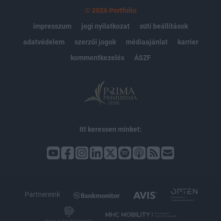
© 2026 Portfolio
impresszum
jogi nyilatkozat
süti beállítások
adatvédelem
szerzői jogok
médiaajánlat
karrier
kommentkezelés
ÁSZF
Itt keressen minket:
Partnereink