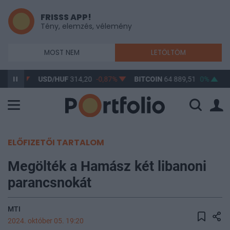
FRISSS APP!
Tény, elemzés, vélemény
MOST NEM
LETÖLTÖM
-0,61%
USD/HUF
314,20
-0,87%
BITCOIN
64 889,51
0%
B
ELŐFIZETŐI TARTALOM
Megölték a Hamász két libanoni
parancsnokát
MTI
2024. október 05. 19:20