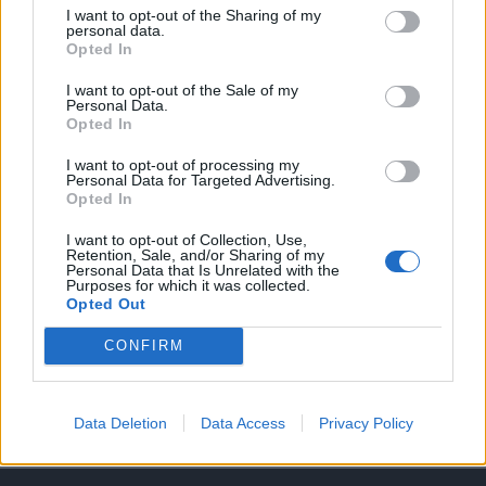
I want to opt-out of the Sharing of my
A keresett cikk a portfolio.hu hírarchívumához
personal data.
Opted In
tartozik, melynek olvasása előfizetéses
regisztrációhoz kötött.
I want to opt-out of the Sale of my
Personal Data.
Opted In
Az előfizetés a következőket tartalmazza:
Portfolio.hu teljes cikkarchívum
I want to opt-out of processing my
Kötéslisták: BÉT elmúlt 2 év napon belüli
Personal Data for Targeted Advertising.
Opted In
kötéslistái
I want to opt-out of Collection, Use,
Retention, Sale, and/or Sharing of my
Előfizetés
Personal Data that Is Unrelated with the
Purposes for which it was collected.
Opted Out
MÁR ELŐFIZETŐNK VAGY?
BEJELENTKEZÉS
CONFIRM
Data Deletion
Data Access
Privacy Policy