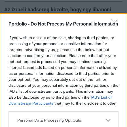
Az izraeli hadsereg közölte, hogy egy libanoni
katonai művelet során szombatra virradóra
Portfolio -
Do Not Process My Personal Information
megölték a Hamász palesztin iszlamista
szervezet fegyveres szárnyának két magas rangú
If you wish to opt-out of the sale, sharing to third parties, or
helyi tagját, köztük a libanoni műveletekért felelős
processing of your personal or sensitive information for
Mohammad Huszeint.
targeted advertising by us, please use the below opt-out
section to confirm your selection. Please note that after your
A Hamász katonai szárnya, az Al-Kasszám Brigádok
opt-out request is processed you may continue seeing
megerősítette, hogy két fegyverese meghalt izraeli
interest-based ads based on personal information utilized by
légicsapásokban Libanonban. Libanoni biztonsági
us or personal information disclosed to third parties prior to
tisztviselők szombaton arról számoltak be, hogy péntek óta
your opt-out. You may separately opt-out of the further
disclosure of your personal information by third parties on the
nem lehet kapcsolatba lépni Hásem Szafieddinnel, Haszan
IAB’s list of downstream participants. This information may
Naszrallah nemrégiben légicsapásban megölt Hezbollah-
also be disclosed by us to third parties on the
IAB’s List of
vezető lehetséges utódjával. Izrael csütörtök este
Downstream Participants
that may further disclose it to other
nagyszabású...
third parties.
Personal Data Processing Opt Outs
KEDVES OLVASÓNK!