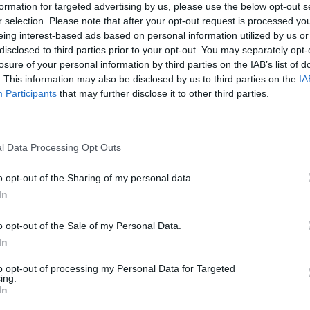
formation for targeted advertising by us, please use the below opt-out s
r selection. Please note that after your opt-out request is processed y
eing interest-based ads based on personal information utilized by us or
disclosed to third parties prior to your opt-out. You may separately opt-
03
losure of your personal information by third parties on the IAB’s list of
. This information may also be disclosed by us to third parties on the
IA
Hamász új vezetője öngyilkos merényletekre szólította f
Participants
that may further disclose it to other third parties.
 sokak szerint még saját szervezetében is radikálisnak 
 Street Journal.
l Data Processing Opt Outs
al arab hírszerzési forrásokra hivatkozva arról számolt be, hogy
dott a terrorszervezet ciszjordániai vezetőinek az öngyilkos mer
o opt-out of the Sharing of my personal data.
elben. Az utasítás nem sokkal azután érkezett, hogy Szinvar átv
In
vezetését a meggyilkolt Iszmail Hanijeh-től. A lap szerint...
o opt-out of the Sale of my Personal Data.
In
ASÓNK!
to opt-out of processing my Personal Data for Targeted
a portfolio.hu hírarchívumához tartozik, melynek olvasása előf
ing.
In
ötött.