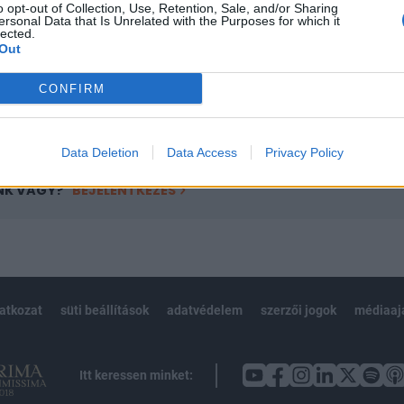
o opt-out of Collection, Use, Retention, Sale, and/or Sharing
övetkezőket tartalmazza:
ersonal Data that Is Unrelated with the Purposes for which it
 teljes cikkarchívum
lected.
Out
 BÉT elmúlt 2 év napon belüli
CONFIRM
Előfizetés
Data Deletion
Data Access
Privacy Policy
NK VAGY?
BEJELENTKEZÉS
latkozat
süti beállítások
adatvédelem
szerzői jogok
médiaaj
Itt keressen minket: