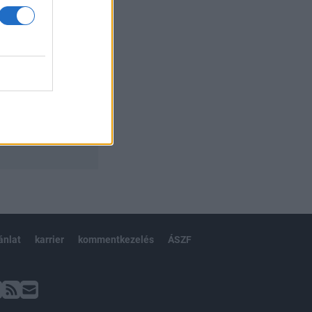
ánlat
karrier
kommentkezelés
ÁSZF