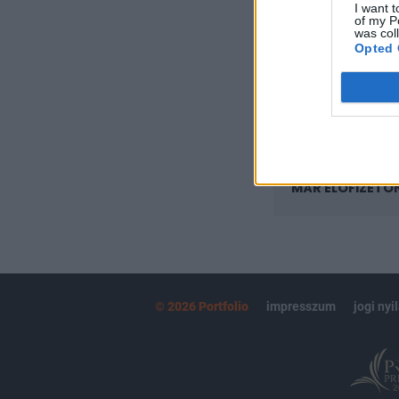
I want t
Az előfizetés a k
of my P
Portfolio.hu
was col
Opted 
Kötéslisták:
kötéslistái
MÁR ELŐFIZETŐ
© 2026 Portfolio
impresszum
jogi nyi