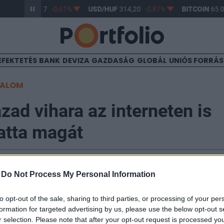
R/HUF
363,17
-0,61%
USD/HUF
314,20
-0,87%
BITCOIN
65 0
EFEKTETÉS
BANK
DEVIZA
GAZDASÁG
GLOBÁL
UNIÓS FORRÁ
TALOM
zad vihara az interneten is
tta magát
00
-
Do Not Process My Personal Information
nszezon alatt már több rendkívül erős vihar is pusztíto
to opt-out of the sale, sharing to third parties, or processing of your per
formation for targeted advertising by us, please use the below opt-out s
rtök hajnalban több mint 140 kilométer/órás széllöké
r selection. Please note that after your opt-out request is processed y