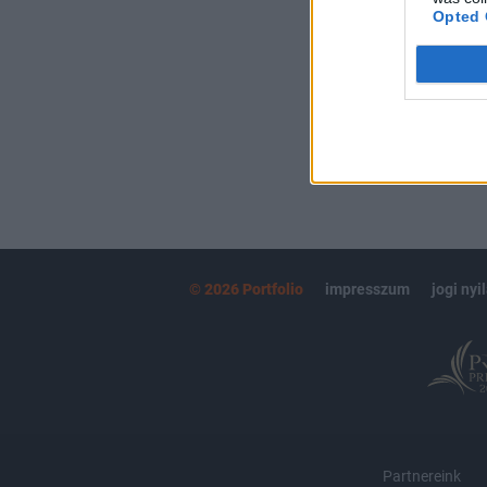
kötéslistái
Opted 
MÁR ELŐFIZETŐ
© 2026 Portfolio
impresszum
jogi nyi
Partnereink