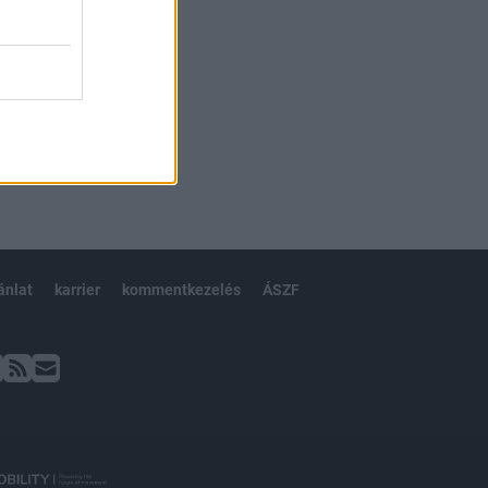
ánlat
karrier
kommentkezelés
ÁSZF