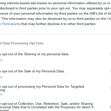
jaihoz a korábban még 5-ös erősségűként számon tarto
eing interest-based ads based on personal information utilized by us or
t már most az évszázad legerősebb trópusi viharakén
disclosed to third parties prior to your opt-out. You may separately opt-
b Kirk hurrikán pedig a héten Nyugat-Európa partjait i
losure of your personal information by third parties on the IAB’s list of
. This information may also be disclosed by us to third parties on the
IA
dataira támaszkodva megnéztük, mennyire mozgatták
Participants
that may further disclose it to other third parties.
z idei hurrikánszezon legerősebb hurrikánjai.
026Szeptember 8-án jön az év egyik legjelentősebb üzleti fennt
folio Sustainable World 2026. A szektorsemleges konferencia a 
l Data Processing Opt Outs
tásokkal, a legégetőbb beavatkozási gyakorlatokkal foglalkozik,
o opt-out of the Sharing of my personal data.
ards díjátadónak is. Részletek a linken.Információ és jelentkezé
In
ASÓNK!
o opt-out of the Sale of my Personal Data.
In
a portfolio.hu hírarchívumához tartozik, melynek olvasása előf
ötött.
to opt-out of processing my Personal Data for Targeted
ing.
In
övetkezőket tartalmazza:
 teljes cikkarchívum
o opt-out of Collection, Use, Retention, Sale, and/or Sharing
 BÉT elmúlt 2 év napon belüli
ersonal Data that Is Unrelated with the Purposes for which it
lected.