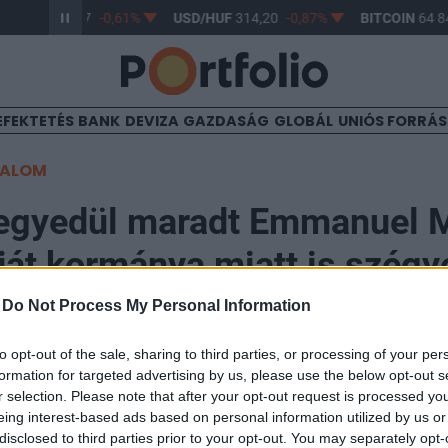
R/HUF
363,17
-0,61%
USD/HUF
314,20
-0,87%
BITCOIN
64 84
EFEKTETÉS
BANK
DEVIZA
GAZDASÁG
GLOBÁL
UNIÓS FORRÁ
TALOM
egyedül maradt Emmanuel 
ját kormánya miatt is szégye
-
Do Not Process My Personal Information
to opt-out of the sale, sharing to third parties, or processing of your per
formation for targeted advertising by us, please use the below opt-out s
34
r selection. Please note that after your opt-out request is processed y
eing interest-based ads based on personal information utilized by us or
disclosed to third parties prior to your opt-out. You may separately opt-
 francia elnök szégyelli magát Michel Barnier korm