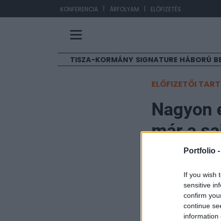
|
|
EU
KONFERENCIA
ÁRFOLYAM
ELŐFIZETÉS
TISZA-KORMÁNY
SIGNATURE
HÁBORÚ
B
ELŐFIZETŐI TAR
Nagyon 
már a sa
magát
Portfolio 
If you wish 
Portfolio
sensitive in
2024. október 14. 12:
confirm you
continue se
information 
Emmanuel Macron