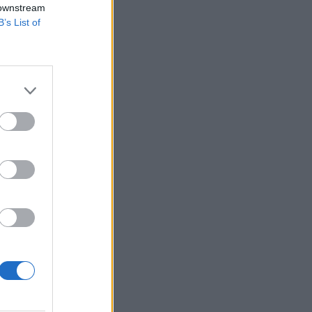
 downstream
B’s List of
tások után
ny és mivel néz
kai konferenciájának
sok...
izetéses