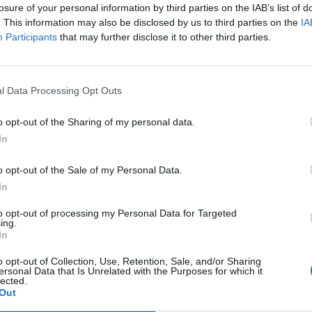
losure of your personal information by third parties on the IAB’s list of
– írja a France24.
. This information may also be disclosed by us to third parties on the
IA
Participants
that may further disclose it to other third parties.
Forum 2026Átalakulóban a magyar gazdaságpolitika, a válasz
tnak meg a körülmények és a célok. Merre tart a magyar kormá
 környezetben? Ez lesz a Portfolio idei kiemelt gazdaságpoliti
l Data Processing Opt Outs
.Információ és jelentkezésA francia államfőhöz közel álló forrá
o opt-out of the Sharing of my personal data.
ASÓNK!
In
a portfolio.hu hírarchívumához tartozik, melynek olvasása előf
o opt-out of the Sale of my Personal Data.
ötött.
In
övetkezőket tartalmazza:
to opt-out of processing my Personal Data for Targeted
ing.
 teljes cikkarchívum
In
 BÉT elmúlt 2 év napon belüli
o opt-out of Collection, Use, Retention, Sale, and/or Sharing
ersonal Data that Is Unrelated with the Purposes for which it
lected.
Out
Előfizetés