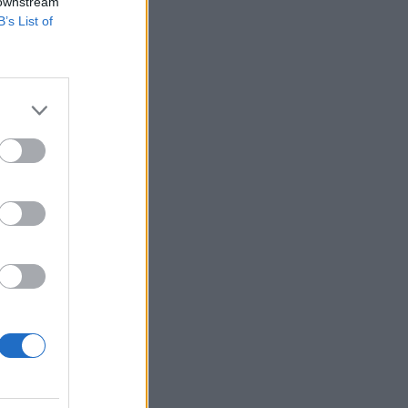
 downstream
B’s List of
 döntés arról, hogy
szkij ukrán elnök.
ó elköteleződéssel
izetéses