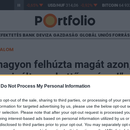
/HUF
363,02
-0,65%
USD/HUF
314,06
-0,92%
BITCOIN
64 933
EFEKTETÉS
BANK
DEVIZA
GAZDASÁG
GLOBÁL
UNIÓS FORRÁ
TALOM
nagyon felhúzta magát azon
csinált: „ez kettős mérce!”
-
Do Not Process My Personal Information
06
to opt-out of the sale, sharing to third parties, or processing of your per
formation for targeted advertising by us, please use the below opt-out s
r selection. Please note that after your opt-out request is processed y
rendkívül frusztrálja az, hogy az Egyesült Államok min
eing interest-based ads based on personal information utilized by us or
, miközben Ukrajnának folyamatosan megkötéseket és
disclosed to third parties prior to your opt-out. You may separately opt-