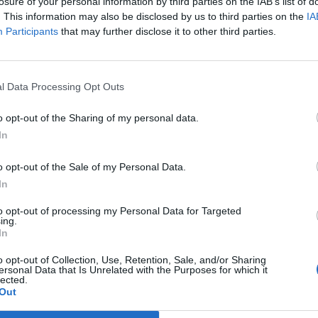
eg a Politico.
losure of your personal information by third parties on the IAB’s list of
. This information may also be disclosed by us to third parties on the
IA
elövik a Közel-Kelet egéről a rakétákat, miért nincs még mindig
Participants
that may further disclose it to other third parties.
t lőnek le Ukrajna fölött? – vetette fel a kérdést Volodimir Zelen
ztériuma közben felszólította a NATO tagállamait, hogy hasonl
 ahogy ez Izraelnél látható....
l Data Processing Opt Outs
o opt-out of the Sharing of my personal data.
ASÓNK!
In
a portfolio.hu hírarchívumához tartozik, melynek olvasása előf
o opt-out of the Sale of my Personal Data.
ötött.
In
övetkezőket tartalmazza:
to opt-out of processing my Personal Data for Targeted
 teljes cikkarchívum
ing.
 BÉT elmúlt 2 év napon belüli
In
o opt-out of Collection, Use, Retention, Sale, and/or Sharing
ersonal Data that Is Unrelated with the Purposes for which it
lected.
Előfizetés
Out