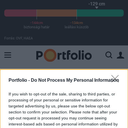
-129 cm
-144cm
-134cm
biztonsági határ
leállási küszöb
Forrás: OVF, HAEA
A Paksi Atomerőmű összteljesítménye 226 MW. A Duna vízállá
ELŐFIZETŐI TARTALOM
Portfolio -
Do Not Process My Personal Information
Bravúros manővert hajtott végre
If you wish to opt-out of the sale, sharing to third parties, or
az SH-60 Seahawk az ukrán
processing of your personal or sensitive information for
hadiflotta legújabb ékességével
targeted advertising by us, please use the below opt-out
section to confirm your selection. Please note that after your
opt-out request is processed you may continue seeing
Portfolio
interest-based ads based on personal information utilized by