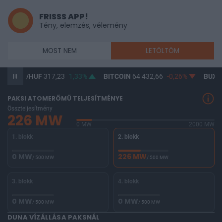
FRISSS APP!
Tény, elemzés, vélemény
MOST NEM
LETÖLTÖM
USD/HUF
317,23
1,33%
BITCOIN
64 432,66
-0,26%
BUX
1
PAKSI ATOMERŐMŰ TELJESÍTMÉNYE
Összteljesítmény
226 MW
0 MW
2000 MW
1. blokk
2. blokk
0 MW
226 MW
/ 500 MW
/ 500 MW
3. blokk
4. blokk
0 MW
0 MW
/ 500 MW
/ 500 MW
DUNA VÍZÁLLÁSA PAKSNÁL