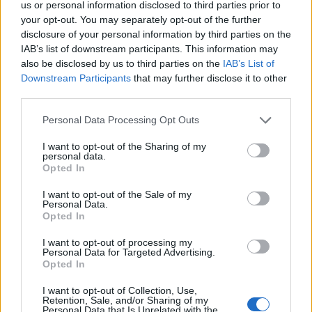
2024. október 17. 15:33
us or personal information disclosed to third parties prior to
your opt-out. You may separately opt-out of the further
disclosure of your personal information by third parties on the
Az ukrajnai haditengerészet korvettjén, az
IAB’s list of downstream participants. This information may
újonnan épített Hetman Ivan Mazepán hajtottak
also be disclosed by us to third parties on the
IAB’s List of
végre bonyolult helikopteres műveletet – számolt
Downstream Participants
that may further disclose it to other
be az Army Recognition.
third parties.
Personal Data Processing Opt Outs
A gyakorlatról felvételeket is készítettek, ezeken az látható,
hogy egy, a török haditengerészet kötelékébe tartozó SH-60
I want to opt-out of the Sharing of my
Seahawk helikoptere száll le a hadihajóra. A sokoldalúan
personal data.
Opted In
bevethető katonai járművel végrehajtott manőver azért
fontos, mert Kijev a jövőben helikoptereket szeretne
I want to opt-out of the Sale of my
Personal Data.
szállítani a flottája legújabb ékességén. Erre lehetőséget ad
Opted In
a hajó kialakítása...
I want to opt-out of processing my
Personal Data for Targeted Advertising.
Opted In
KEDVES OLVASÓNK!
I want to opt-out of Collection, Use,
A keresett cikk a portfolio.hu hírarchívumához
Retention, Sale, and/or Sharing of my
tartozik, melynek olvasása előfizetéses
Personal Data that Is Unrelated with the