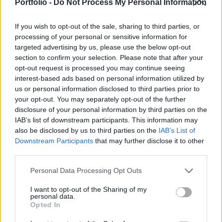
jelentette ki Maszúd Peszeskján iráni elnök
Portfolio -
Do Not Process My Personal Information
vasárnap Teheránban.
If you wish to opt-out of the sale, sharing to third parties, or
Az elnöki hivatal által kiadott közlemény szerint a kormány
processing of your personal or sensitive information for
ülésén azt is hozzátette, hogy Irán semmilyen, a területét
targeted advertising by us, please use the below opt-out
section to confirm your selection. Please note that after your
ért támadást nem hagy megtorlás nélkül. Peszeskján úgy
opt-out request is processed you may continue seeing
fogalmazott, hogy ha Izrael elfogadja a tűzszünetet
interest-based ads based on personal information utilized by
Gázában és Libanonban, és "leáll a térség elnyomott és
us or personal information disclosed to third parties prior to
ártatlan lakosságának gyilkolásával", az befolyással lehet
your opt-out. You may separately opt-out of the further
arra, milyen választ ad...
disclosure of your personal information by third parties on the
IAB’s list of downstream participants. This information may
also be disclosed by us to third parties on the
IAB’s List of
KEDVES OLVASÓNK!
Downstream Participants
that may further disclose it to other
third parties.
A keresett cikk a portfolio.hu hírarchívumához
tartozik, melynek olvasása előfizetéses
Personal Data Processing Opt Outs
regisztrációhoz kötött.
I want to opt-out of the Sharing of my
personal data.
Az előfizetés a következőket tartalmazza:
Opted In
Portfolio.hu teljes cikkarchívum