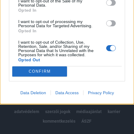
I want to opt-out of the Sale of my
Kötéslisták: BÉT elmúlt 2 év napon belüli
Personal Data.
kötéslistái
Opted In
I want to opt-out of processing my
Előfizetés
Personal Data for Targeted Advertising.
Opted In
I want to opt-out of Collection, Use,
MÁR ELŐFIZETŐNK VAGY?
BEJELENTKEZÉS
Retention, Sale, and/or Sharing of my
Personal Data that Is Unrelated with the
Purposes for which it was collected.
Opted Out
CONFIRM
© 2026 Portfolio
Data Deletion
Data Access
Privacy Policy
impresszum
jogi nyilatkozat
süti beállítások
adatvédelem
szerzői jogok
médiaajánlat
karrier
kommentkezelés
ÁSZF