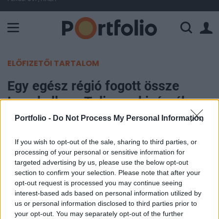
A Paksi Atomerőmű összteljesítménye 428 MW. A Duna vízállá
ELŐFIZETŐI TARTALOM
Egy egész régió fogott össze
Izrael ellen - Teljesen kizárnák
Jeruzsálemet a legnagyobb
Portfolio -
Do Not Process My Personal Information
nemzetközi szervezetből
If you wish to opt-out of the sale, sharing to third parties, or
processing of your personal or sensitive information for
MTI
targeted advertising by us, please use the below opt-out
2024. november 11. 21:33
section to confirm your selection. Please note that after your
opt-out request is processed you may continue seeing
interest-based ads based on personal information utilized by
Az arab és muszlim országok törekedni fognak
us or personal information disclosed to third parties prior to
Izrael felfüggesztésére az ENSZ Közgyűlésében -
your opt-out. You may separately opt-out of the further