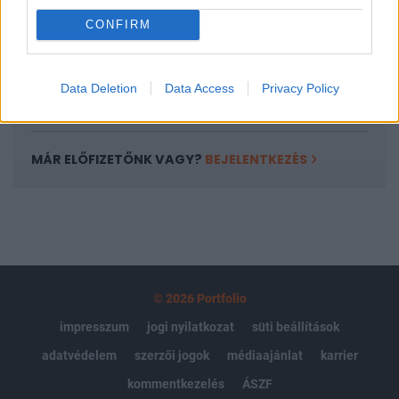
Portfolio.hu teljes cikkarchívum
CONFIRM
Kötéslisták: BÉT elmúlt 2 év napon belüli
kötéslistái
Data Deletion
Data Access
Privacy Policy
Előfizetés
MÁR ELŐFIZETŐNK VAGY?
BEJELENTKEZÉS
© 2026 Portfolio
impresszum
jogi nyilatkozat
süti beállítások
adatvédelem
szerzői jogok
médiaajánlat
karrier
kommentkezelés
ÁSZF