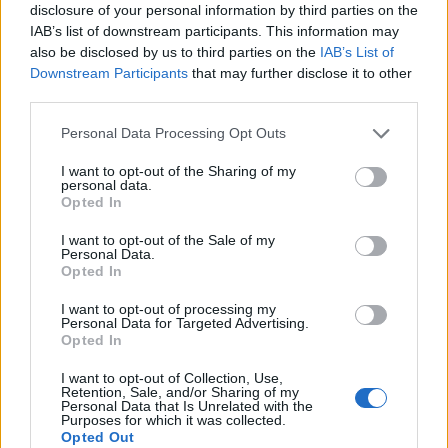
áll az Iszlám Együttműködés Szervezete (OIC) és
disclosure of your personal information by third parties on the
az Arab Liga Rijádban tartott rendkívüli együttes
IAB’s list of downstream participants. This information may
also be disclosed by us to third parties on the
IAB’s List of
ülésének zárónyilatkozatában.
Downstream Participants
that may further disclose it to other
third parties.
Az elfogadott dokumentum szerint az OIC és az Arab Liga
államai megállapodtak abban, hogy "megkezdik a munkát
Personal Data Processing Opt Outs
a nemzetközi támogatás mozgósítására egy közös
határozattervezet előkészítéséhez a közgyűlésben Izrael
I want to opt-out of the Sharing of my
personal data.
részvételének felfüggesztése céljából (...) az ENSZ
Opted In
Alapokmányának megsértése, a nemzetközi békére és
I want to opt-out of the Sale of my
biztonságra jelentett fenyegetés és az ENSZ-tagságból...
Personal Data.
Opted In
KEDVES OLVASÓNK!
I want to opt-out of processing my
Personal Data for Targeted Advertising.
Opted In
A keresett cikk a portfolio.hu hírarchívumához
tartozik, melynek olvasása előfizetéses
I want to opt-out of Collection, Use,
regisztrációhoz kötött.
Retention, Sale, and/or Sharing of my
Personal Data that Is Unrelated with the
Purposes for which it was collected.
Az előfizetés a következőket tartalmazza:
Opted Out