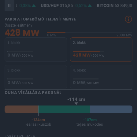
F
364,54
0,38%
USD/HUF
315,85
0,52%
BITCOIN
63 849,30
-
PAKSI ATOMERŐMŰ TELJESÍTMÉNYE
Összteljesítmény
428 MW
0 MW
2000 MW
1. blokk
2. blokk
0 MW
428 MW
/ 500 MW
/ 500 MW
3. blokk
4. blokk
0 MW
0 MW
/ 500 MW
/ 500 MW
DUNA VÍZÁLLÁSA PAKSNÁL
-114 cm
-134cm
-107cm
leállási küszöb
teljes működés
Forrás: OVF, HAEA