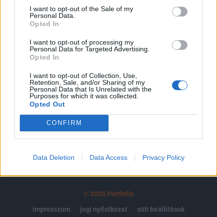
regisztrációhoz kötött.
I want to opt-out of the Sale of my
Personal Data.
Az előfizetés a következőket tartalmazza:
Opted In
Portfolio.hu teljes cikkarchívum
I want to opt-out of processing my
Kötéslisták: BÉT elmúlt 2 év napon belüli
Personal Data for Targeted Advertising.
Opted In
kötéslistái
I want to opt-out of Collection, Use,
Retention, Sale, and/or Sharing of my
Előfizetés
Personal Data that Is Unrelated with the
Purposes for which it was collected.
Opted Out
MÁR ELŐFIZETŐNK VAGY?
BEJELENTKEZÉS
CONFIRM
Data Deletion
Data Access
Privacy Policy
© 2026 Portfolio
impresszum
jogi nyilatkozat
süti beállítások