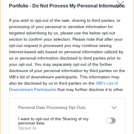
meg egy izraeli csapásban egy többszintes
Portfolio -
Do Not Process My Personal Information
lakóházban a Gázai övezet északi részében fekvő
Beit Lahíjában vasárnap - közölték orvosok a
If you wish to opt-out of the sale, sharing to third parties, or
processing of your personal or sensitive information for
Reuters hírügynökséggel.
targeted advertising by us, please use the below opt-out
section to confirm your selection. Please note that after your
Egyelőre nem lehet pontosan tudni, hányan haltak meg a
opt-out request is processed you may continue seeing
lakóházban. A palesztin katasztrófaelhárítás szerint az
interest-based ads based on personal information utilized by
épületben hozzávetőlegesen hetvenen laktak. A Hamász
us or personal information disclosed to third parties prior to
iszlamista palesztin terrorszervezet irányította Gáza
your opt-out. You may separately opt-out of the further
kormánymédiája szerint hetvenketten haltak meg. A
disclosure of your personal information by third parties on the
IAB’s list of downstream participants. This information may
házban legkevesebb hat család tagjai laktak - közölték
also be disclosed by us to third parties on the
IAB’s List of
orvosok és helyi lakosok. Az izraeli hadsereg
Downstream Participants
that may further disclose it to other
harckocsikat...
third parties.
Personal Data Processing Opt Outs
KEDVES OLVASÓNK!
I want to opt-out of the Sharing of my
A keresett cikk a portfolio.hu hírarchívumához
personal data.
Opted In
tartozik, melynek olvasása előfizetéses