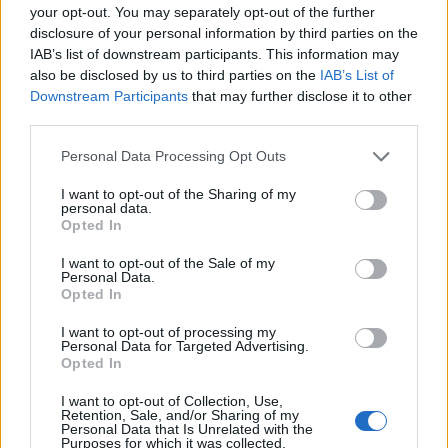
your opt-out. You may separately opt-out of the further
kit szeretne látni a főügyészségként is
disclosure of your personal information by third parties on the
funkcionáló igazságügyi tárca élén. Trump
IAB’s list of downstream participants. This information may
választása Florida állam volt főügyészére, Pam
also be disclosed by us to third parties on the
IAB’s List of
Downstream Participants
that may further disclose it to other
Bondira esett - számol be a Hill.
third parties.
"A pártpolitikailag elfogult igazságügyi minisztériumot túl
Personal Data Processing Opt Outs
sokáig használták fegyverként ellenem és más
republikánusok ellen – ennek itt vége. Pam újra a bűnözés
I want to opt-out of the Sharing of my
personal data.
elleni küzdelemre és Amerika újbóli biztonságossá tételére
Opted In
fogja összpontosítani az igazságügyi minisztériumot. Sok
éve ismerem Pamet – okos és kemény, és harcol az
I want to opt-out of the Sale of my
Personal Data.
AMERIKA AZ ELSŐ elveiért, és fantasztikus...
Opted In
I want to opt-out of processing my
Personal Data for Targeted Advertising.
KEDVES OLVASÓNK!
Opted In
A keresett cikk a portfolio.hu hírarchívumához
I want to opt-out of Collection, Use,
tartozik, melynek olvasása előfizetéses
Retention, Sale, and/or Sharing of my
Personal Data that Is Unrelated with the
regisztrációhoz kötött.
Purposes for which it was collected.