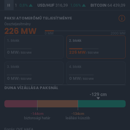
UF
364,61
0,8%
USD/HUF
316,39
1,06%
BITCOIN
64 439,09
-
PAKSI ATOMERŐMŰ TELJESÍTMÉNYE
Összteljesítmény
226 MW
0 MW
2000 MW
1. blokk
2. blokk
0 MW
226 MW
/ 500 MW
/ 500 MW
3. blokk
4. blokk
0 MW
0 MW
/ 500 MW
/ 500 MW
DUNA VÍZÁLLÁSA PAKSNÁL
-129 cm
-144cm
-134cm
biztonsági határ
leállási küszöb
Forrás: OVF, HAEA