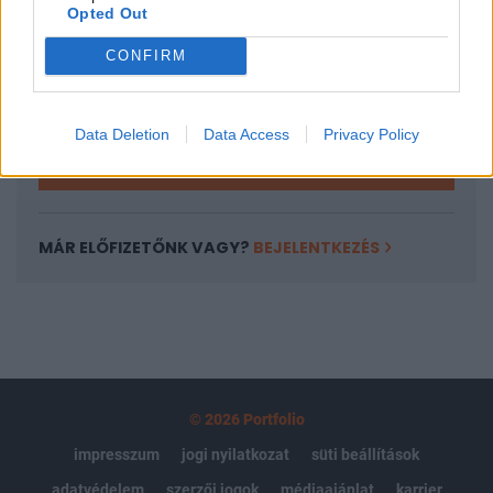
Opted Out
Az előfizetés a következőket tartalmazza:
Portfolio.hu teljes cikkarchívum
CONFIRM
Kötéslisták: BÉT elmúlt 2 év napon belüli
kötéslistái
Data Deletion
Data Access
Privacy Policy
Előfizetés
MÁR ELŐFIZETŐNK VAGY?
BEJELENTKEZÉS
© 2026 Portfolio
impresszum
jogi nyilatkozat
süti beállítások
adatvédelem
szerzői jogok
médiaajánlat
karrier