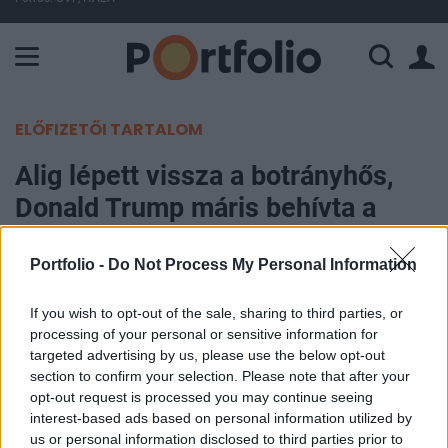
A Paksi Atomerőmű összteljesítménye 226 MW. A Duna vízállá
ELŐFIZETŐI TARTALOM
Alig lépett vissza a botrányhős,
Donald Trump máris behívta a
cserejátékost
Portfolio -
Do Not Process My Personal Information
Portfolio
If you wish to opt-out of the sale, sharing to third parties, or
2024. november 22. 09:28
processing of your personal or sensitive information for
targeted advertising by us, please use the below opt-out
A szexuális visszaéléssel vádolt Matt Gaetz
section to confirm your selection. Please note that after your
korábbi floridai képviselő tegnap visszalépett az
opt-out request is processed you may continue seeing
igazságügyi miniszteri jelöléstől, Donald Trump
interest-based ads based on personal information utilized by
us or personal information disclosed to third parties prior to
megválasztott elnök pedig pár órán belül közölte,