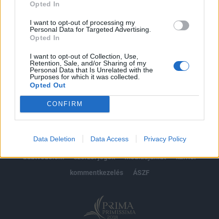
Opted In
Előfizetés
I want to opt-out of processing my
Personal Data for Targeted Advertising.
Opted In
MÁR ELŐFIZETŐNK VAGY?
BEJELENTKEZÉS
I want to opt-out of Collection, Use,
Retention, Sale, and/or Sharing of my
Personal Data that Is Unrelated with the
Purposes for which it was collected.
Opted Out
CONFIRM
© 2026 Portfolio
Data Deletion
Data Access
Privacy Policy
impresszum
jogi nyilatkozat
süti beállítások
adatvédelem
szerzői jogok
médiaajánlat
karrier
kommentkezelés
ÁSZF