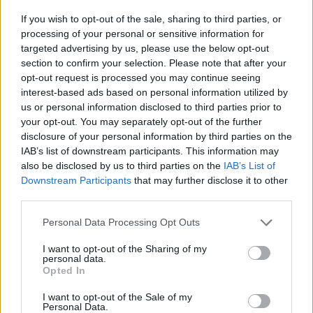
A TASZSZ cikke szerint az orosz vezető elmondta: az
If you wish to opt-out of the sale, sharing to third parties, or
Oresnyik teljesen egyedülálló fegyver a világon, minden
processing of your personal or sensitive information for
rakétavédelmi rendszert ki tud kerülni és bárhol le tud
targeted advertising by us, please use the below opt-out
section to confirm your selection. Please note that after your
csapni Európában. Arra is kitért, hogy a rakéta, amely
opt-out request is processed you may continue seeing
tegnap Dnyipróban becsapott, egy teljesen új fejlesztés,
interest-based ads based on personal information utilized by
nem valamilyen meglévő rendszer felújítása. A fegyvert
us or personal information disclosed to third parties prior to
állítólag 2023 júliusában kezdték el fejleszteni....
your opt-out. You may separately opt-out of the further
disclosure of your personal information by third parties on the
IAB’s list of downstream participants. This information may
KEDVES OLVASÓNK!
also be disclosed by us to third parties on the
IAB’s List of
Downstream Participants
that may further disclose it to other
A keresett cikk a portfolio.hu hírarchívumához
third parties.
tartozik, melynek olvasása előfizetéses
regisztrációhoz kötött.
Personal Data Processing Opt Outs
Az előfizetés a következőket tartalmazza:
I want to opt-out of the Sharing of my
personal data.
Portfolio.hu teljes cikkarchívum
Opted In
Kötéslisták: BÉT elmúlt 2 év napon belüli
I want to opt-out of the Sale of my
kötéslistái
Personal Data.