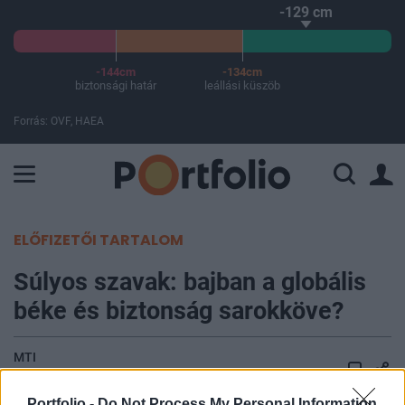
-129 cm
-144cm
-134cm
biztonsági határ
leállási küszöb
Forrás: OVF, HAEA
A Paksi Atomerőmű összteljesítménye 226 MW. A Duna vízállá
ELŐFIZETŐI TARTALOM
Súlyos szavak: bajban a globális
béke és biztonság sarokköve?
MTI
2024. december 02. 18:07
Portfolio -
Do Not Process My Personal Information