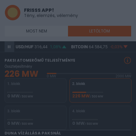
FRISSS APP!
Tény, elemzés, vélemény
MOST NEM
LETÖLTÖM
9%
USD/HUF
316,44
1,08%
BITCOIN
64 584,75
-0,03%
B
PAKSI ATOMERŐMŰ TELJESÍTMÉNYE
Összteljesítmény
226 MW
0 MW
2000 MW
1. blokk
2. blokk
0 MW
226 MW
/ 500 MW
/ 500 MW
3. blokk
4. blokk
0 MW
0 MW
/ 500 MW
/ 500 MW
DUNA VÍZÁLLÁSA PAKSNÁL