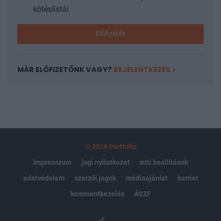
kötéslistái
Előfizetés
MÁR ELŐFIZETŐNK VAGY?
BEJELENTKEZÉS
© 2026 Portfolio
impresszum
jogi nyilatkozat
süti beállítások
adatvédelem
szerzői jogok
médiaajánlat
karrier
kommentkezelés
ÁSZF