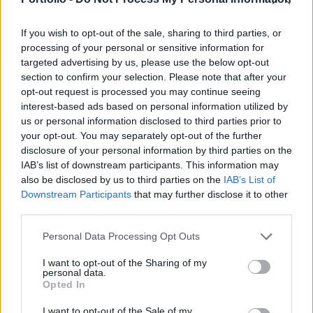
Az Egyesült Államok Képviselőháza júniusban
törvényjavaslatot terjesztett elő a Nemzetközi
If you wish to opt-out of the sale, sharing to third parties, or
processing of your personal or sensitive information for
Büntetőbíróságot (ICC) szankcionálásáról,
targeted advertising by us, please use the below opt-out
válaszul arra, hogy az előző hónapban Karim Khan
section to confirm your selection. Please note that after your
főügyész elfogatóparancs kiadását kérte
opt-out request is processed you may continue seeing
Benjámin Netanjahu izraeli miniszterelnök és
interest-based ads based on personal information utilized by
us or personal information disclosed to third parties prior to
korábbi védelmi miniszere, Joáv Galant ellen
your opt-out. You may separately opt-out of the further
emberiesség elleni és háborús bűncselekmények
disclosure of your personal information by third parties on the
miatt. Az ügy folytatásaként ma Tomoko Akane, a
IAB’s list of downstream participants. This information may
Nemzetközi Büntetőbíróság elnöke Hágában úgy
also be disclosed by us to third parties on the
IAB’s List of
Downstream Participants
that may further disclose it to other
fogalmazott, hogy a Nemzetközi Büntetőbíróságot
third parties.
érő fenyegetések az ENSZ egyes állandó tagjainak
részéről „az intézmény létét veszélyeztetik”. Paivi
Personal Data Processing Opt Outs
Kaukoranta, a részes államok közgyűlésének
I want to opt-out of the Sharing of my
elnöke szerint támogatni kell a Nemzetközi
personal data.
Opted In
Büntetőbíróságot, biztosítani ellenállóképességét
és sikerét, mint a globális béke és biztonság
I want to opt-out of the Sale of my