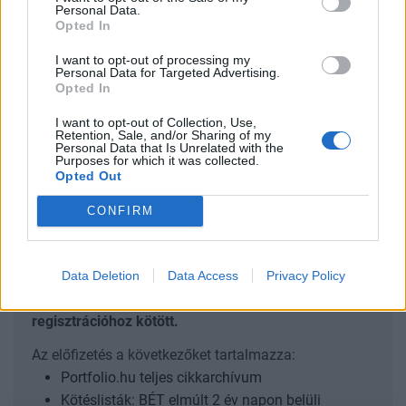
Personal Data.
sarokkövét.
Opted In
A Nemzetközi Büntetőbíróságot megalapító Római
I want to opt-out of processing my
Personal Data for Targeted Advertising.
Statútum részes államainak közgyűlése huszonharmadik
Opted In
ülésszakán felszólaló Tomoko Akane azt mondta: a
bíróságot olyan támadások érték, amelyek aláássák
I want to opt-out of Collection, Use,
Retention, Sale, and/or Sharing of my
legitimitását, igazságszolgáltatási képességét, valamint a
Personal Data that Is Unrelated with the
Purposes for which it was collected.
nemzetközi jognak és az alapvető jogoknak az
Opted Out
érvényesülését. Az ICC-t az ENSZ Biztonsági Tanácsának...
CONFIRM
KEDVES OLVASÓNK!
A keresett cikk a portfolio.hu hírarchívumához
Data Deletion
Data Access
Privacy Policy
tartozik, melynek olvasása előfizetéses
regisztrációhoz kötött.
Az előfizetés a következőket tartalmazza:
Portfolio.hu teljes cikkarchívum
Kötéslisták: BÉT elmúlt 2 év napon belüli