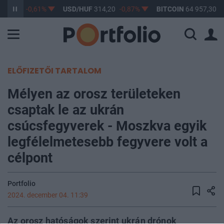
363,17
-0,61%
USD/HUF
314,20
-0,87%
BITCOIN
64 957,30
0
ELŐFIZETŐI TARTALOM
Mélyen az orosz területeken
csaptak le az ukrán
csúcsfegyverek - Moszkva egyik
legfélelmetesebb fegyvere volt a
célpont
Portfolio
2024. december 04. 11:39
Az orosz hatóságok szerint ukrán drónok