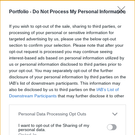
támadták meg a Rjazanyi területet, többek között
Portfolio -
Do Not Process My Personal Information
a djagilevói légibázis környékét - írta a Kyiv
Independent.
If you wish to opt-out of the sale, sharing to third parties, or
processing of your personal or sensitive information for
Pavel Malkov, a Rjazanyi terület kormányzója közölte, hogy
targeted advertising by us, please use the below opt-out
az éjszaka folyamán legalább négy drónt lőttek le a
section to confirm your selection. Please note that after your
nyugat-oroszországi régió felett. A Korablinszkij körzetben,
opt-out request is processed you may continue seeing
amely mintegy 60 kilométerre délre fekszik Rjazantól, egy
interest-based ads based on personal information utilized by
lezuhant drón miatt négy közeli ház ablakai
us or personal information disclosed to third parties prior to
your opt-out. You may separately opt-out of the further
megrongálódtak. Az orosz védelmi minisztérium
disclosure of your personal information by third parties on the
tájékoztatása szerint összesen 35 ukrán drónt
IAB’s list of downstream participants. This information may
semmisítettek...
also be disclosed by us to third parties on the
IAB’s List of
Downstream Participants
that may further disclose it to other
third parties.
KEDVES OLVASÓNK!
Personal Data Processing Opt Outs
A keresett cikk a portfolio.hu hírarchívumához
tartozik, melynek olvasása előfizetéses
I want to opt-out of the Sharing of my
personal data.
regisztrációhoz kötött.
Opted In