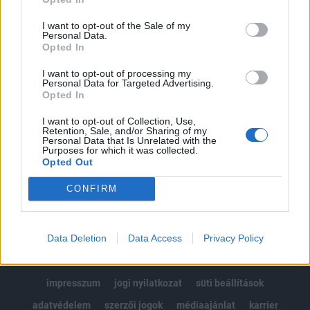
Az előfizetés a következőket tartalmazza:
I want to opt-out of the Sale of my
Portfolio.hu teljes cikkarchívum
Personal Data.
Opted In
Kötéslisták: BÉT elmúlt 2 év napon belüli
kötéslistái
I want to opt-out of processing my
Personal Data for Targeted Advertising.
Opted In
Előfizetés
I want to opt-out of Collection, Use,
Retention, Sale, and/or Sharing of my
Personal Data that Is Unrelated with the
Purposes for which it was collected.
MÁR ELŐFIZETŐNK VAGY?
BEJELENTKEZÉS
Opted Out
CONFIRM
Data Deletion
Data Access
Privacy Policy
© 2026 Portfolio
impresszum
jogi nyilatkozat
süti beállítások
adatvédelem
szerzői jogok
médiaajánlat
karrier