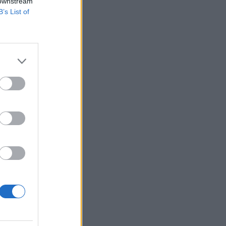
 downstream
B’s List of
tek. Andrej
e osszon meg
ozzátette: nem az
gyminisztérium...
izetéses