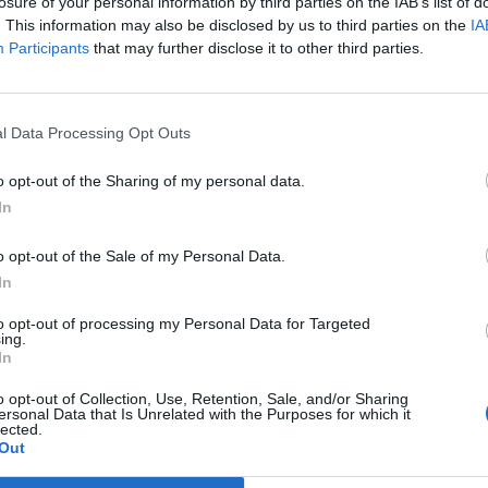
befolyásos lánya egy orosz kormányülésen.
losure of your personal information by third parties on the IAB’s list of
. This information may also be disclosed by us to third parties on the
IA
 kormányülésen osztotta meg a számot, amit videón is közvetítet
Participants
that may further disclose it to other third parties.
z védelmi tanács elnöke azonnal rá is szólt Civiljovára, hogy n
s többet ne említse meg az eltűntek számát. Civiljova ezután h
ztotta meg, hanem a megkeresések számát, melyet az orosz belü
l Data Processing Opt Outs
o opt-out of the Sharing of my personal data.
ASÓNK!
In
a portfolio.hu hírarchívumához tartozik, melynek olvasása előf
o opt-out of the Sale of my Personal Data.
ötött.
In
övetkezőket tartalmazza:
to opt-out of processing my Personal Data for Targeted
 teljes cikkarchívum
ing.
 BÉT elmúlt 2 év napon belüli
In
o opt-out of Collection, Use, Retention, Sale, and/or Sharing
ersonal Data that Is Unrelated with the Purposes for which it
lected.
Előfizetés
Out