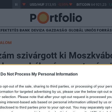
62,81
-0,71%
USD/HUF
313,95
-0,95%
BITCOIN
64 921,23
1,
EFEKTETÉS
BANK
DEVIZA
GAZDASÁG
GLOBÁL
UNIÓS FORRÁ
TALOM
zám szivárgott ki Moszkváb
dsereg háborús veszteségei
-
Do Not Process My Personal Information
:26
to opt-out of the sale, sharing to third parties, or processing of your per
formation for targeted advertising by us, please use the below opt-out s
r selection. Please note that after your opt-out request is processed y
eresést kapott az orosz belügyminisztérium a háború
eing interest-based ads based on personal information utilized by us or
ól – jelentette ki Anna Civiljova, Vlagyimir Putyin un
disclosed to third parties prior to your opt-out. You may separately opt-