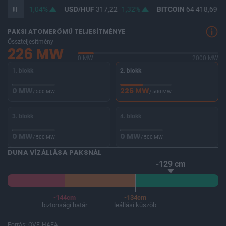
365,47
1,04%
USD/HUF
317,22
1,32%
BITCOIN
64 418,69
-
PAKSI ATOMERŐMŰ TELJESÍTMÉNYE
Összteljesítmény
226 MW
0 MW
2000 MW
1. blokk
2. blokk
0 MW
226 MW
/ 500 MW
/ 500 MW
3. blokk
4. blokk
0 MW
0 MW
/ 500 MW
/ 500 MW
DUNA VÍZÁLLÁSA PAKSNÁL
-129 cm
-144cm
-134cm
biztonsági határ
leállási küszöb
Forrás: OVF, HAEA