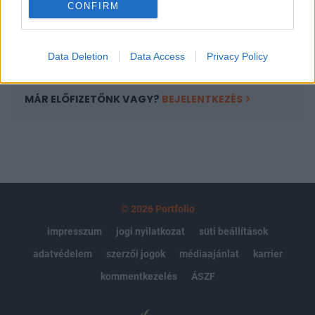
CONFIRM
kötéslistái
Előfizetés
Data Deletion
Data Access
Privacy Policy
MÁR ELŐFIZETŐNK VAGY?
BEJELENTKEZÉS
© 2026 Portfolio
impresszum
jogi nyilatkozat
süti beállítások
adatvédelem
szerzői jogok
médiaajánlat
karrier
kommentkezelés
ÁSZF