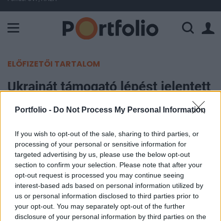
A Paksi Atomerőmű összteljesítménye 226 MW. A Duna vízállá
ELŐFIZETŐI TARTALOM
Ukrajnát támogató lépést jelentett
be az Európa Tanács
Portfolio -
Do Not Process My Personal Information
MTI
If you wish to opt-out of the sale, sharing to third parties, or
2024. december 06. 20:04
processing of your personal or sensitive information for
targeted advertising by us, please use the below opt-out
Ukrajna támogatása továbbra is az Európa Tanács
section to confirm your selection. Please note that after your
opt-out request is processed you may continue seeing
legfőbb prioritása marad, ahogy az
interest-based ads based on personal information utilized by
elkötelezettség is Oroszország
us or personal information disclosed to third parties prior to
elszámoltathatósága mellett - jelentette ki Alain
your opt-out. You may separately opt-out of the further
Berset, a strasbourgi székhelyű, 46 tagországot
disclosure of your personal information by third parties on the