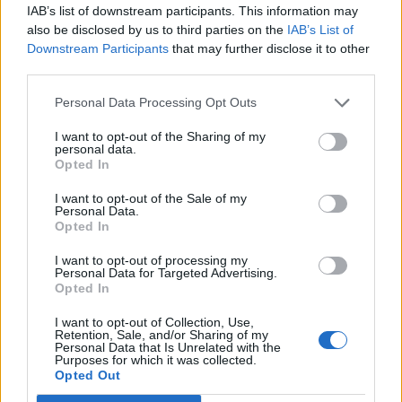
IAB’s list of downstream participants. This information may
számláló Európa Tanács főtitkára pénteken.
also be disclosed by us to third parties on the
IAB’s List of
Downstream Participants
that may further disclose it to other
A strasbourgi közlemény szerint Alain Berset háromnapos
third parties.
látogatást tett Ukrajnában, amelynek során találkozott
Volodimir Zelenszkij elnökkel, és megvitatta az Európa
Personal Data Processing Opt Outs
Tanács Ukrajnának nyújtott támogatásának következő
I want to opt-out of the Sharing of my
lépéseit. A főtitkár megerősítette, hogy a jövő év elején az
personal data.
ukrajnai gyermekekkel foglalkozó különmegbízottat nevez
Opted In
ki, aki koordinálni fogja az érintettek...
I want to opt-out of the Sale of my
Personal Data.
Opted In
KEDVES OLVASÓNK!
I want to opt-out of processing my
A keresett cikk a portfolio.hu hírarchívumához
Personal Data for Targeted Advertising.
Opted In
tartozik, melynek olvasása előfizetéses
regisztrációhoz kötött.
I want to opt-out of Collection, Use,
Retention, Sale, and/or Sharing of my
Personal Data that Is Unrelated with the
Az előfizetés a következőket tartalmazza:
Purposes for which it was collected.
Portfolio.hu teljes cikkarchívum
Opted Out
Kötéslisták: BÉT elmúlt 2 év napon belüli