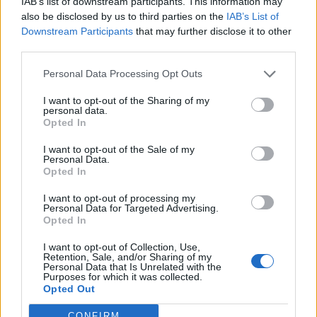
IAB’s list of downstream participants. This information may
also be disclosed by us to third parties on the
IAB’s List of
Az elmúlt napokban gyakorlatilag mindenhonnan kivonult
Downstream Participants
that may further disclose it to other
a szír hadsereg, hogy védelmüket Damaszkusz köré tudják
third parties.
koncentrálni; a szír kormány stratégiája az volt, hogy talán
Personal Data Processing Opt Outs
megfelelő elrettentő erővel sikerül elkerülni, hogy a
fővárosnak is nekimenjenek a lázadók. A helyzet gyorsan
I want to opt-out of the Sharing of my
personal data.
kritikussá vált: Aleppó és Hamá gyors elfoglalása után a
Opted In
déli, északkeleti és keleti országrészben...
I want to opt-out of the Sale of my
Personal Data.
Opted In
KEDVES OLVASÓNK!
I want to opt-out of processing my
A keresett cikk a portfolio.hu hírarchívumához
Personal Data for Targeted Advertising.
tartozik, melynek olvasása előfizetéses
Opted In
regisztrációhoz kötött.
I want to opt-out of Collection, Use,
Retention, Sale, and/or Sharing of my
Az előfizetés a következőket tartalmazza:
Personal Data that Is Unrelated with the
Purposes for which it was collected.
Portfolio.hu teljes cikkarchívum
Opted Out
Kötéslisták: BÉT elmúlt 2 év napon belüli
kötéslistái
CONFIRM