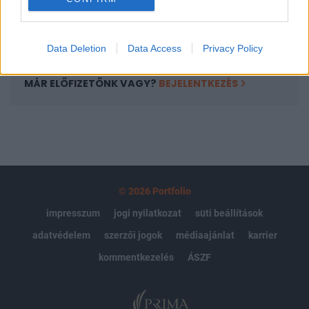
Előfizetés
Data Deletion
Data Access
Privacy Policy
MÁR ELŐFIZETŐNK VAGY?
BEJELENTKEZÉS
© 2026 Portfolio
impresszum
jogi nyilatkozat
süti beállítások
adatvédelem
szerzői jogok
médiaajánlat
karrier
kommentkezelés
ÁSZF