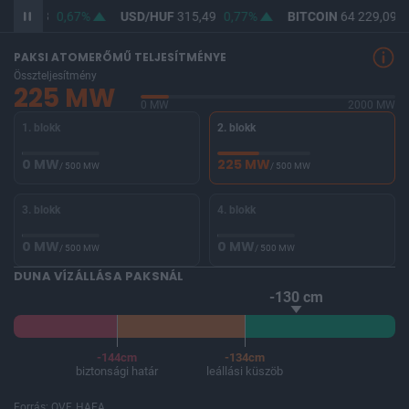
F
364,13
0,67%
USD/HUF
315,49
0,77%
BITCOIN
64 229,09
-
PAKSI ATOMERŐMŰ TELJESÍTMÉNYE
Összteljesítmény
225 MW
0 MW
2000 MW
1. blokk
2. blokk
0 MW
225 MW
/ 500 MW
/ 500 MW
3. blokk
4. blokk
0 MW
0 MW
/ 500 MW
/ 500 MW
DUNA VÍZÁLLÁSA PAKSNÁL
-130 cm
-144cm
-134cm
biztonsági határ
leállási küszöb
Forrás: OVF, HAEA