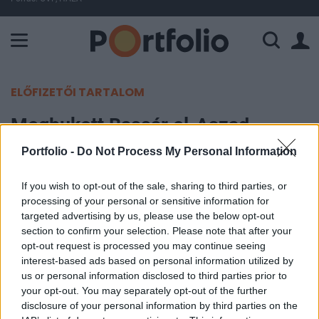
A Paksi Atomerőmű összteljesítménye 225 MW. A Duna vízállá
ELŐFIZETŐI TARTALOM
Megbukott Bassár el-Aszad,
elfoglalták a lázadók Szíria
Portfolio -
Do Not Process My Personal Information
fővárosát
If you wish to opt-out of the sale, sharing to third parties, or
processing of your personal or sensitive information for
Portfolio
targeted advertising by us, please use the below opt-out
2024. december 08. 07:10
section to confirm your selection. Please note that after your
opt-out request is processed you may continue seeing
Nagyon úgy néz ki, hogy egy nap alatt elfoglalták
interest-based ads based on personal information utilized by
us or personal information disclosed to third parties prior to
Damaszkuszt, Szíria fővárosát a lázadók, Bassár
your opt-out. You may separately opt-out of the further
el-Aszad szír elnök valószínűleg Libanon felé
disclosure of your personal information by third parties on the
menekül.