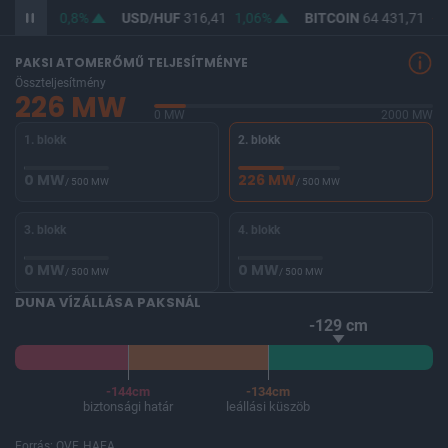
F
364,62
0,8%
USD/HUF
316,41
1,06%
BITCOIN
64 431,71
-0
PAKSI ATOMERŐMŰ TELJESÍTMÉNYE
Összteljesítmény
226 MW
0 MW
2000 MW
1. blokk
2. blokk
0 MW
226 MW
/ 500 MW
/ 500 MW
3. blokk
4. blokk
0 MW
0 MW
/ 500 MW
/ 500 MW
DUNA VÍZÁLLÁSA PAKSNÁL
-129 cm
-144cm
-134cm
biztonsági határ
leállási küszöb
Forrás: OVF, HAEA