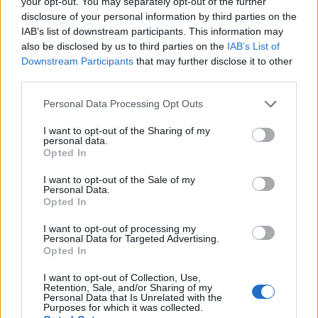
található krimszki katonai repülőtéren, ahol
your opt-out. You may separately opt-out of the further
disclosure of your personal information by third parties on the
megsemmisítettek egy modern orosz
IAB’s list of downstream participants. This information may
vadászgépet, egy Szuhoj Szu-30-ast. Az akciót az
also be disclosed by us to third parties on the
IAB’s List of
egyik szabotőr videón is rögzítette.
Downstream Participants
that may further disclose it to other
third parties.
December 14-én az ukrán HUR hírszerzés bejelentette, hogy
egy ügynökük sikeresen behatolt a Krasznodar területén
Personal Data Processing Opt Outs
található krimszki katonai légibázisra, és megsemmisített
I want to opt-out of the Sharing of my
egy orosz Szuhoj-30 típusú vadászgépet. Az éjjeli akció
personal data.
Opted In
során a hírszerző nemcsak végrehajtotta a feladatát, de
videóra is vette azt, amit parancsnokainak továbbított.
I want to opt-out of the Sale of my
Overnight, Ukrainian saboteurs...
Personal Data.
Opted In
I want to opt-out of processing my
KEDVES OLVASÓNK!
Personal Data for Targeted Advertising.
Opted In
A keresett cikk a portfolio.hu hírarchívumához
I want to opt-out of Collection, Use,
tartozik, melynek olvasása előfizetéses
Retention, Sale, and/or Sharing of my
regisztrációhoz kötött.
Personal Data that Is Unrelated with the
Purposes for which it was collected.