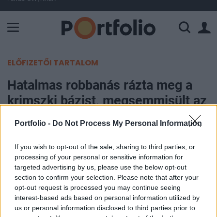
A Paksi Atomerőmű összteljesítménye 226 MW. A Duna vízállá
ELŐFIZETŐI TARTALOM
Hatalmas robbanás rázta meg a
krimszki bázist, megsemmisült az
oroszok féltett fegyvere
Portfolio -
Do Not Process My Personal Information
(Videóval)
If you wish to opt-out of the sale, sharing to third parties, or
Portfolio
processing of your personal or sensitive information for
targeted advertising by us, please use the below opt-out
2024. december 16. 18:48
section to confirm your selection. Please note that after your
opt-out request is processed you may continue seeing
Az ukrán katonai hírszerzés (HUR) sikeres
interest-based ads based on personal information utilized by
műveletet hajtott végre a Krasznodar területén
us or personal information disclosed to third parties prior to