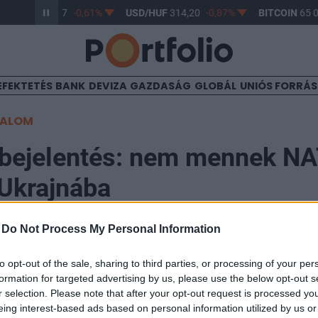
UR/HUF
363,17
-0,61%
USD/HUF
314,20
-0,87%
BITCOIN
65 0
EFEKTETÉS
BANK
DEVIZA
GAZDASÁG
GLOBÁL
UNIÓS FORRÁ
TALOM
a bejelentés: nem mennek N
Ukrajnába
-
Do Not Process My Personal Information
:38
to opt-out of the sale, sharing to third parties, or processing of your per
formation for targeted advertising by us, please use the below opt-out s
i oka sincs arra, hogy engedményeket tegyen Orosz
r selection. Please note that after your opt-out request is processed y
éketárgyalásokra kerülne sor, Lengyelország pedig je
eing interest-based ads based on personal information utilized by us or