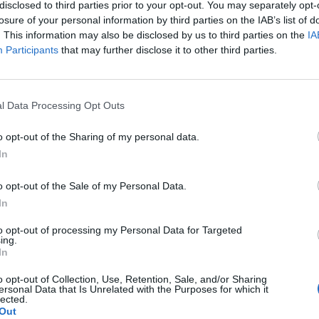
onákat küldjön Ukrajnába - jelentette ki kedden, a nyu
disclosed to third parties prior to your opt-out. You may separately opt-
) tett látogatásán a lengyel miniszterelnök, miután t
losure of your personal information by third parties on the IAB’s list of
. This information may also be disclosed by us to third parties on the
IA
mir Zelenszkij ukrán elnökkel.
Participants
that may further disclose it to other third parties.
nak nyilatkozva kijelentette, hogy "Oroszországnak újra kellene
en ő támadta meg Ukrajnát". Hangsúlyozta, hogy "ez csak úgy érh
detéig is teljes körű támogatásban és szolidaritásban részesül".
l Data Processing Opt Outs
súlyozta azt is, hogy Lengyelországot és Ukrajnát nemcsak a mi
o opt-out of the Sharing of my personal data.
In
ASÓNK!
o opt-out of the Sale of my Personal Data.
a portfolio.hu hírarchívumához tartozik, melynek olvasása előf
In
ötött.
to opt-out of processing my Personal Data for Targeted
övetkezőket tartalmazza:
ing.
In
 teljes cikkarchívum
 BÉT elmúlt 2 év napon belüli
o opt-out of Collection, Use, Retention, Sale, and/or Sharing
ersonal Data that Is Unrelated with the Purposes for which it
lected.
Out