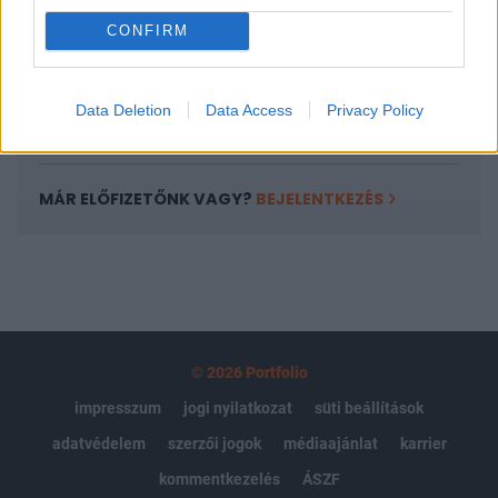
Portfolio.hu teljes cikkarchívum
CONFIRM
Kötéslisták: BÉT elmúlt 2 év napon belüli
kötéslistái
Data Deletion
Data Access
Privacy Policy
Előfizetés
MÁR ELŐFIZETŐNK VAGY?
BEJELENTKEZÉS
© 2026 Portfolio
impresszum
jogi nyilatkozat
süti beállítások
adatvédelem
szerzői jogok
médiaajánlat
karrier
kommentkezelés
ÁSZF