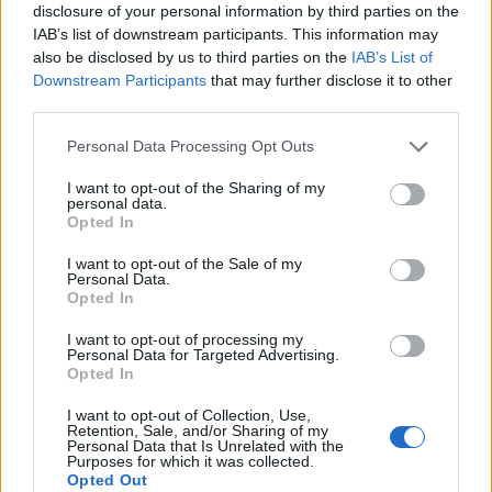
parlamentjében, egy képviselő meghalt, egy
disclosure of your personal information by third parties on the
másik pedig megsebesült – írja a The Kyiv
IAB’s list of downstream participants. This information may
also be disclosed by us to third parties on the
IAB’s List of
Independent.
Downstream Participants
that may further disclose it to other
third parties.
Az abház parlamentben éppen a kriptovaluta-bányászat
betiltásáról szóló törvényt tárgyalták, amikor az egyik
Personal Data Processing Opt Outs
képviselő, Adgur Harazia vitába keveredett az egyik
képviselőtársával, Kan Kvarcsiával. A vita hevében aztán
I want to opt-out of the Sharing of my
personal data.
Harazia elővett egy lőfegyvert, amellyel több lövést leadott.
Opted In
Kvarcsia a kezén szerzett sebesülést, azonban egy másik
I want to opt-out of the Sale of my
képviselő, Vahtang Golandzia...
Personal Data.
Opted In
KEDVES OLVASÓNK!
I want to opt-out of processing my
Personal Data for Targeted Advertising.
Opted In
A keresett cikk a portfolio.hu hírarchívumához
tartozik, melynek olvasása előfizetéses
I want to opt-out of Collection, Use,
regisztrációhoz kötött.
Retention, Sale, and/or Sharing of my
Personal Data that Is Unrelated with the
Purposes for which it was collected.
Az előfizetés a következőket tartalmazza:
Opted Out