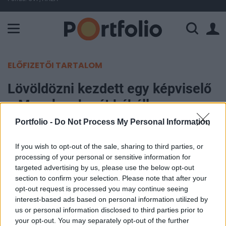
A Paksi Atomerőmű összteljesítménye 226 MW. A Duna vízállá
ELŐFIZETŐI TARTALOM
Lövöldözni kezdett egy képviselő
a Moszkva-barát bábállam
parlamentjében, egy honatyával
Portfolio -
Do Not Process My Personal Information
végzett
If you wish to opt-out of the sale, sharing to third parties, or
processing of your personal or sensitive information for
Portfolio
targeted advertising by us, please use the below opt-out
2024. december 19. 14:30
section to confirm your selection. Please note that after your
opt-out request is processed you may continue seeing
interest-based ads based on personal information utilized by
Lövöldözés tört ki a hivatalosan Grúziához tartozó,
us or personal information disclosed to third parties prior to
de orosz megszállás alatt álló Abházia
your opt-out. You may separately opt-out of the further