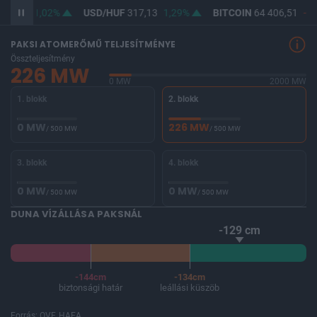
65,41
1,02%
USD/HUF
317,13
1,29%
BITCOIN
64 406,51
-0,
PAKSI ATOMERŐMŰ TELJESÍTMÉNYE
Összteljesítmény
226 MW
0 MW
2000 MW
1. blokk
2. blokk
0 MW
226 MW
/ 500 MW
/ 500 MW
3. blokk
4. blokk
0 MW
0 MW
/ 500 MW
/ 500 MW
DUNA VÍZÁLLÁSA PAKSNÁL
-129 cm
-144cm
-134cm
biztonsági határ
leállási küszöb
Forrás: OVF, HAEA