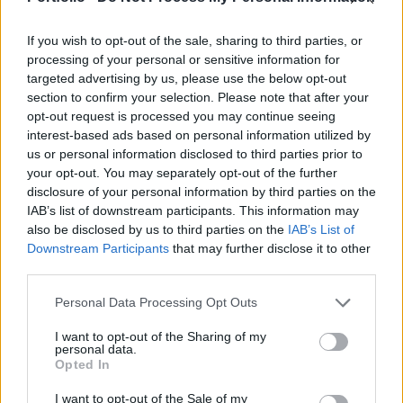
tömegbe hatott. A merényletben legalább négyen
meghaltak, a sérültek száma meghaladja a
If you wish to opt-out of the sale, sharing to third parties, or
kétszázat.
processing of your personal or sensitive information for
targeted advertising by us, please use the below opt-out
2024. december 21. 16:15 Megosztás Többször
section to confirm your selection. Please note that after your
figyelmeztették Németországot a magdeburgi támadás
opt-out request is processed you may continue seeing
interest-based ads based on personal information utilized by
elkövetője miatt Egy, a neve elhallgatását kérő forrás
us or personal information disclosed to third parties prior to
szerint Berlin figyelmét több alkalommal is felhívták arra,
your opt-out. You may separately opt-out of the further
hogy az 50 éves elkövető esetleg...
disclosure of your personal information by third parties on the
IAB’s list of downstream participants. This information may
also be disclosed by us to third parties on the
IAB’s List of
KEDVES OLVASÓNK!
Downstream Participants
that may further disclose it to other
third parties.
A keresett cikk a portfolio.hu hírarchívumához
tartozik, melynek olvasása előfizetéses
Personal Data Processing Opt Outs
regisztrációhoz kötött.
I want to opt-out of the Sharing of my
Az előfizetés a következőket tartalmazza:
personal data.
Opted In
Portfolio.hu teljes cikkarchívum
Kötéslisták: BÉT elmúlt 2 év napon belüli
I want to opt-out of the Sale of my