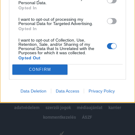
Personal Data.
kötéslistái
Opted In
I want to opt-out of processing my
Előfizetés
Personal Data for Targeted Advertising.
Opted In
I want to opt-out of Collection, Use,
MÁR ELŐFIZETŐNK VAGY?
BEJELENTKEZÉS
Retention, Sale, and/or Sharing of my
Personal Data that Is Unrelated with the
Purposes for which it was collected.
Opted Out
CONFIRM
© 2026 Portfolio
Data Deletion
Data Access
Privacy Policy
impresszum
jogi nyilatkozat
süti beállítások
adatvédelem
szerzői jogok
médiaajánlat
karrier
kommentkezelés
ÁSZF