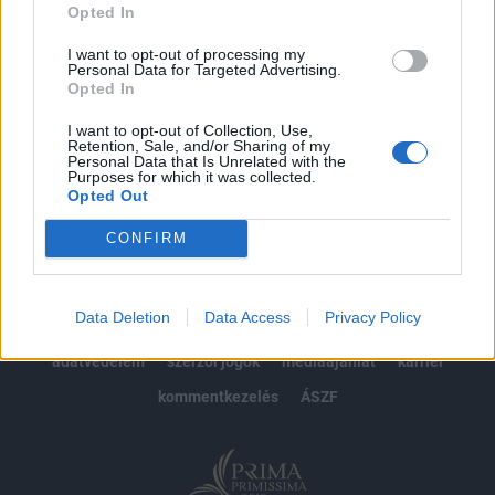
Opted In
Előfizetés
I want to opt-out of processing my
Personal Data for Targeted Advertising.
Opted In
MÁR ELŐFIZETŐNK VAGY?
BEJELENTKEZÉS
I want to opt-out of Collection, Use,
Retention, Sale, and/or Sharing of my
Personal Data that Is Unrelated with the
Purposes for which it was collected.
Opted Out
CONFIRM
© 2026 Portfolio
Data Deletion
Data Access
Privacy Policy
impresszum
jogi nyilatkozat
süti beállítások
adatvédelem
szerzői jogok
médiaajánlat
karrier
kommentkezelés
ÁSZF