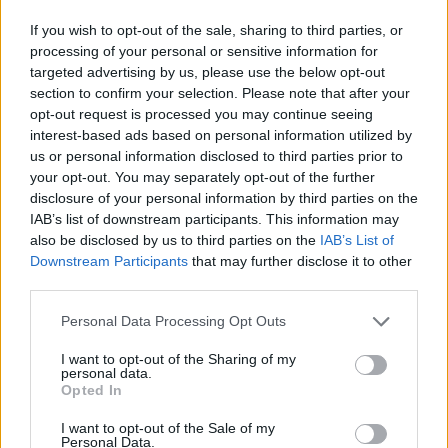
Németország újabb katonai segélycsomagot, a Nemzetközi
If you wish to opt-out of the sale, sharing to third parties, or
Valutaalap (IMF) pedig pénzügyi támogatást küldött
processing of your personal or sensitive information for
targeted advertising by us, please use the below opt-out
Ukrajnának. Az ukrán védelmi minisztérium és a német
section to confirm your selection. Please note that after your
kormány hétfői tájékoztatása szerint a katonai
opt-out request is processed you may continue seeing
segélycsomag 15 darab Leopard 1 A5 harckocsit, 2 darab
interest-based ads based on personal information utilized by
Gepard légvédelmi páncélost, 1 darab Panzerhaubitze
us or personal information disclosed to third parties prior to
2000 önjáró löveget, valamint 2 darab Iris-T légvédelmi...
your opt-out. You may separately opt-out of the further
disclosure of your personal information by third parties on the
IAB’s list of downstream participants. This information may
KEDVES OLVASÓNK!
also be disclosed by us to third parties on the
IAB’s List of
Downstream Participants
that may further disclose it to other
A keresett cikk a portfolio.hu hírarchívumához
third parties.
tartozik, melynek olvasása előfizetéses
regisztrációhoz kötött.
Personal Data Processing Opt Outs
Az előfizetés a következőket tartalmazza:
I want to opt-out of the Sharing of my
personal data.
Portfolio.hu teljes cikkarchívum
Opted In
Kötéslisták: BÉT elmúlt 2 év napon belüli
I want to opt-out of the Sale of my
kötéslistái
Personal Data.