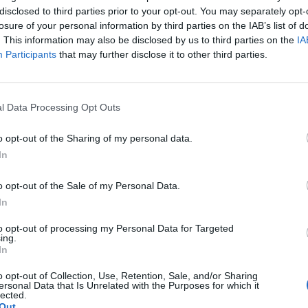
disclosed to third parties prior to your opt-out. You may separately opt-
 az Axios. A lap szerint az erőforráshiány miatt egyre
losure of your personal information by third parties on the IAB’s list of
ek tűnnek az olyan ambiciózus célkitűzések, mint az é
. This information may also be disclosed by us to third parties on the
IA
Participants
that may further disclose it to other third parties.
t jelzi, hogy a Fehér Ház azonnali 175 milliárd dollárt kért a K
hivatal (ICE) számára. A költségvetési forrást többek között új 
l Data Processing Opt Outs
emélyzet bővítésére és egyéb szükségletek kielégítésére fordítan
or a Fehér Házban adott rövid...
o opt-out of the Sharing of my personal data.
In
ASÓNK!
o opt-out of the Sale of my Personal Data.
a portfolio.hu hírarchívumához tartozik, melynek olvasása előf
In
ötött.
to opt-out of processing my Personal Data for Targeted
ing.
övetkezőket tartalmazza:
In
 teljes cikkarchívum
 BÉT elmúlt 2 év napon belüli
o opt-out of Collection, Use, Retention, Sale, and/or Sharing
ersonal Data that Is Unrelated with the Purposes for which it
lected.
Out