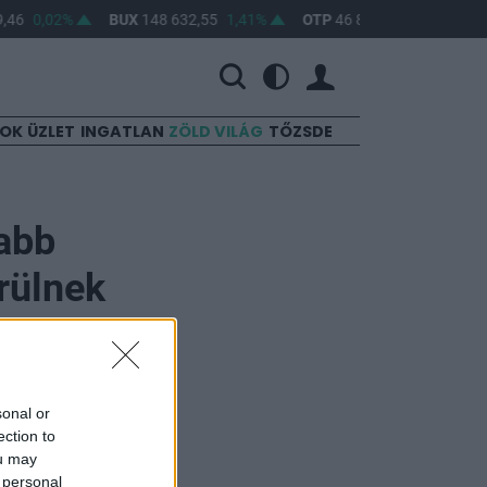
,46
0,02%
BUX
148 632,55
1,41%
OTP
46 890
2,16%
MO
SOK
ÜZLET
INGATLAN
ZÖLD VILÁG
TŐZSDE
abb
rülnek
sonal or
ection to
ou may
vándorlási
 personal