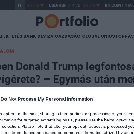
/HUF
363,17
-0,61%
USD/HUF
314,20
-0,87%
BITCOIN
64 899
EFEKTETÉS
BANK
DEVIZA
GAZDASÁG
GLOBÁL
UNIÓS FORRÁ
TALOM
ben Donald Trump legfontos
ígérete? – Egymás után me
gyobb és nagyobb bökkenők
-
Do Not Process My Personal Information
to opt-out of the sale, sharing to third parties, or processing of your per
4
formation for targeted advertising by us, please use the below opt-out s
r selection. Please note that after your opt-out request is processed y
ba ütközött Donald Trump amerikai elnök szigorú be
eing interest-based ads based on personal information utilized by us or