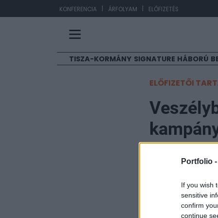
|
|
EUR
KONFERENCIA
ÁRFOLYAM
ELŐFIZETÉS
TISZA-KORMÁNY
SIGNATURE
HÁBORÚ
B
ELŐFIZETŐI TAR
Veszély
kampány
fel a na
Portfolio 
Portfolio
If you wish 
2025. február 13. 16:5
sensitive in
confirm you
Komoly akadályok
continue se