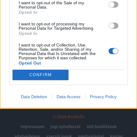
I want to opt-out of the Sale of my
Personal Data.
Az előfizetés a következőket tartalmazza:
Opted In
Portfolio.hu teljes cikkarchívum
Kötéslisták: BÉT elmúlt 2 év napon belüli
I want to opt-out of processing my
Personal Data for Targeted Advertising.
kötéslistái
Opted In
I want to opt-out of Collection, Use,
Előfizetés
Retention, Sale, and/or Sharing of my
Personal Data that Is Unrelated with the
Purposes for which it was collected.
Opted Out
MÁR ELŐFIZETŐNK VAGY?
BEJELENTKEZÉS
CONFIRM
Data Deletion
Data Access
Privacy Policy
© 2026 Portfolio
impresszum
jogi nyilatkozat
süti beállítások
adatvédelem
szerzői jogok
médiaajánlat
karrier