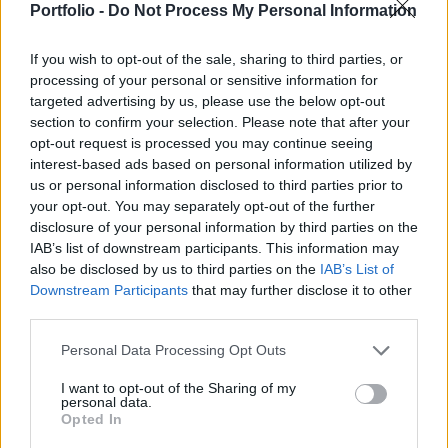
Portfolio -
Do Not Process My Personal Information
Orosz források tették közzé a felvételeket arról a
csapássorozatról, amely egy raktárépületet ért. A
If you wish to opt-out of the sale, sharing to third parties, or
raktárban több ukrán páncélos is megtalálható
processing of your personal or sensitive information for
volt, amelyek teljesen megsemmisültek.
targeted advertising by us, please use the below opt-out
section to confirm your selection. Please note that after your
opt-out request is processed you may continue seeing
Még február 18-án tették közzé orosz csatornák azt a
interest-based ads based on personal information utilized by
felvételt, amelyen orosz száloptikás drónok repülnek be egy
us or personal information disclosed to third parties prior to
elhagyatottnak tűnő raktárépületbe, majd ott
your opt-out. You may separately opt-out of the further
megsemmisítenek egy ukrán T-80-as harckocsit. A
disclosure of your personal information by third parties on the
felvételen látható a harckocsi, illetve az is, hogy további
IAB’s list of downstream participants. This information may
drónok érkeznek az ott lévő BTR-ek megsemmisítése
also be disclosed by us to third parties on the
IAB’s List of
érdekében. pic.twitter.com/DmyrXbCJhq— Heyman_101...
Downstream Participants
that may further disclose it to other
third parties.
KEDVES OLVASÓNK!
Personal Data Processing Opt Outs
I want to opt-out of the Sharing of my
A keresett cikk a portfolio.hu hírarchívumához
personal data.
tartozik, melynek olvasása előfizetéses
Opted In
regisztrációhoz kötött.