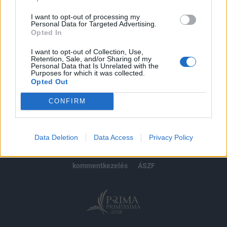
Előfizetés
I want to opt-out of processing my
Personal Data for Targeted Advertising.
Opted In
MÁR ELŐFIZETŐNK VAGY?
BEJELENTKEZÉS
I want to opt-out of Collection, Use,
Retention, Sale, and/or Sharing of my
Personal Data that Is Unrelated with the
Purposes for which it was collected.
Opted Out
CONFIRM
© 2026 Portfolio
impresszum
jogi nyilatkozat
süti beállítások
Data Deletion
Data Access
Privacy Policy
adatvédelem
szerzői jogok
médiaajánlat
karrier
kommentkezelés
ÁSZF