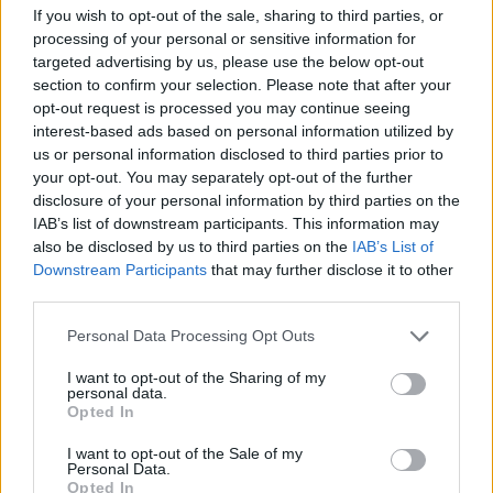
If you wish to opt-out of the sale, sharing to third parties, or
sajtófőnök Donald Trump és Vlagyimir Putyin holnapi
processing of your personal or sensitive information for
telefonbeszélgetése kapcsán úgy fogalmazott: Soha nem
targeted advertising by us, please use the below opt-out
voltunk még közelebb a békéhez, mint ebben a pillanatban
section to confirm your selection. Please note that after your
Hozzátette: Az elnök eltökélt. A sajtótájékoztató nagy része
opt-out request is processed you may continue seeing
azonban az amerikai bevándorlási kérdésekre és más
interest-based ads based on personal information utilized by
belpolitikai ügyekre összpontosított...
us or personal information disclosed to third parties prior to
your opt-out. You may separately opt-out of the further
disclosure of your personal information by third parties on the
KEDVES OLVASÓNK!
IAB’s list of downstream participants. This information may
also be disclosed by us to third parties on the
IAB’s List of
A keresett cikk a portfolio.hu hírarchívumához
Downstream Participants
that may further disclose it to other
tartozik, melynek olvasása előfizetéses
third parties.
regisztrációhoz kötött.
Personal Data Processing Opt Outs
Az előfizetés a következőket tartalmazza:
I want to opt-out of the Sharing of my
Portfolio.hu teljes cikkarchívum
personal data.
Opted In
Kötéslisták: BÉT elmúlt 2 év napon belüli
kötéslistái
I want to opt-out of the Sale of my
Personal Data.
Opted In