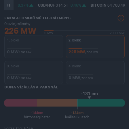
F
363,07
0,37%
USD/HUF
314,51
0,46%
BITCOIN
64 700,49
0
PAKSI ATOMERŐMŰ TELJESÍTMÉNYE
Összteljesítmény
226 MW
0 MW
2000 MW
1. blokk
2. blokk
0 MW
226 MW
/ 500 MW
/ 500 MW
3. blokk
4. blokk
0 MW
0 MW
/ 500 MW
/ 500 MW
DUNA VÍZÁLLÁSA PAKSNÁL
-131 cm
-144cm
-134cm
biztonsági határ
leállási küszöb
Forrás: OVF, HAEA