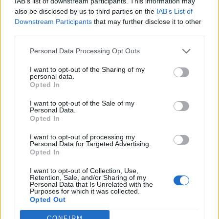
IAB’s list of downstream participants. This information may
also be disclosed by us to third parties on the
IAB’s List of
Szumi megye Oroszország Kurszki területével határos,
Downstream Participants
that may further disclose it to other
ahonnan az ukrán erőket szinte teljesen kiszorították a
third parties.
nyári offenzíva során megszállt részekről. Olekszandr
Personal Data Processing Opt Outs
Szirszkij Szumi megyében tett látogatása során elmondta,
hogy csapatai védelmi és támadó műveleteket hajtanak
I want to opt-out of the Sharing of my
personal data.
végre, hogy megtartsák az ütközőzónát Kurszk területén
Opted In
belül. Katonáink továbbra is védelmi...
I want to opt-out of the Sale of my
Personal Data.
Opted In
KEDVES OLVASÓNK!
I want to opt-out of processing my
A keresett cikk a portfolio.hu hírarchívumához
Personal Data for Targeted Advertising.
tartozik, melynek olvasása előfizetéses
Opted In
regisztrációhoz kötött.
I want to opt-out of Collection, Use,
Retention, Sale, and/or Sharing of my
Az előfizetés a következőket tartalmazza:
Personal Data that Is Unrelated with the
Purposes for which it was collected.
Portfolio.hu teljes cikkarchívum
Opted Out
Kötéslisták: BÉT elmúlt 2 év napon belüli
kötéslistái
CONFIRM