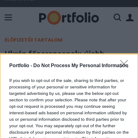
A Paksi Atomerőmű összteljesítménye 226 MW. A Duna vízállá
ELŐFIZETŐI TARTALOM
Ukrán főparancsnok: újabb
megyére vetettek szemet az
Portfolio -
Do Not Process My Personal Information
oroszok
If you wish to opt-out of the sale, sharing to third parties, or
processing of your personal or sensitive information for
Portfolio
targeted advertising by us, please use the below opt-out
2025. március 27. 14:03
section to confirm your selection. Please note that after your
opt-out request is processed you may continue seeing
Olekszandr Szirszkij ukrán főparancsnok szerint
interest-based ads based on personal information utilized by
us or personal information disclosed to third parties prior to
az orosz erők fokozzák támadásaikat Ukrajna
your opt-out. You may separately opt-out of the further
északkeleti határánál, hogy betörjenek Szumi
disclosure of your personal information by third parties on the
megyébe – írja a Reuters.