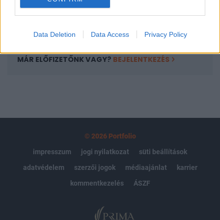
Előfizetés
Data Deletion
Data Access
Privacy Policy
MÁR ELŐFIZETŐNK VAGY?
BEJELENTKEZÉS
© 2026 Portfolio
impresszum
jogi nyilatkozat
süti beállítások
adatvédelem
szerzői jogok
médiaajánlat
karrier
kommentkezelés
ÁSZF