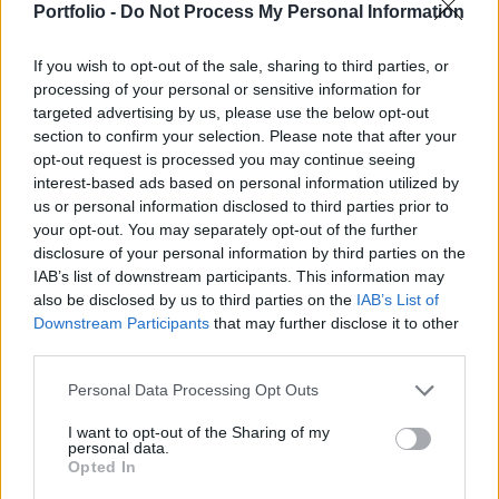
Portfolio -
Do Not Process My Personal Information
Megrekedni látszanak az ukrajnai tűzszüneti
tárgyalások, ezért nem várható hogy Donald
If you wish to opt-out of the sale, sharing to third parties, or
Trump beszéljen Vlagyimir Putyinnal, közölte
processing of your personal or sensitive information for
pénteken a Kreml.
targeted advertising by us, please use the below opt-out
section to confirm your selection. Please note that after your
opt-out request is processed you may continue seeing
Amerikai sajtóértesülések szerint Donald Trump belső köre
interest-based ads based on personal information utilized by
azt tanácsolja az amerikai elnöknek, hogy ne folytasson
us or personal information disclosed to third parties prior to
közvetlen beszélgetést Putyinnal, amíg az orosz vezető
your opt-out. You may separately opt-out of the further
nem kötelezi el magát egy teljes körű ukrajnai tűzszünet
disclosure of your personal information by third parties on the
mellett. Az orosz elnök korábban hangsúlyozta, elviekben
IAB’s list of downstream participants. This information may
nyitott erre, de csak számos feltétel teljesülése esetén. Kirill
also be disclosed by us to third parties on the
IAB’s List of
Dmitrijev, Putyin befektetési...
Downstream Participants
that may further disclose it to other
third parties.
KEDVES OLVASÓNK!
Personal Data Processing Opt Outs
I want to opt-out of the Sharing of my
A keresett cikk a portfolio.hu hírarchívumához
personal data.
tartozik, melynek olvasása előfizetéses
Opted In
regisztrációhoz kötött.