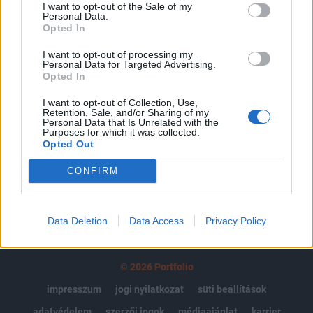
I want to opt-out of the Sale of my
Personal Data.
Az előfizetés a következőket tartalmazza:
Opted In
Portfolio.hu teljes cikkarchívum
Kötéslisták: BÉT elmúlt 2 év napon belüli
I want to opt-out of processing my
Personal Data for Targeted Advertising.
kötéslistái
Opted In
I want to opt-out of Collection, Use,
Előfizetés
Retention, Sale, and/or Sharing of my
Personal Data that Is Unrelated with the
Purposes for which it was collected.
Opted Out
MÁR ELŐFIZETŐNK VAGY?
BEJELENTKEZÉS
CONFIRM
Data Deletion
Data Access
Privacy Policy
© 2026 Portfolio
impresszum
jogi nyilatkozat
süti beállítások
adatvédelem
szerzői jogok
médiaajánlat
karrier