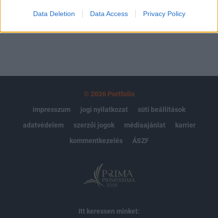
Data Deletion
Data Access
Privacy Policy
MÁR ELŐFIZETŐNK VAGY?
BEJELENTKEZÉS
© 2026 Portfolio
impresszum
jogi nyilatkozat
süti beállítások
adatvédelem
szerzői jogok
médiaajánlat
karrier
kommentkezelés
ÁSZF
Itt keressen minket: