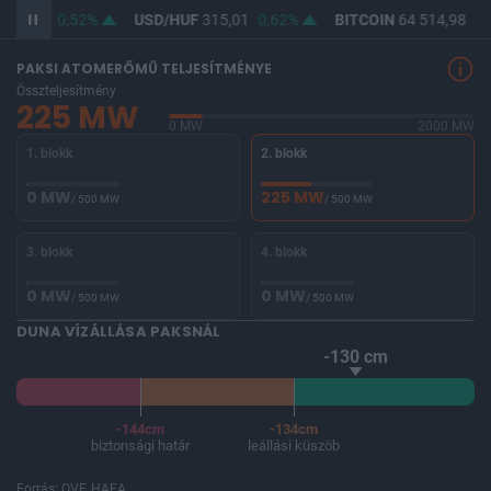
363,62
0,52%
USD/HUF
315,01
0,62%
BITCOIN
64 514,98
-0
PAKSI ATOMERŐMŰ TELJESÍTMÉNYE
Összteljesítmény
225 MW
0 MW
2000 MW
1. blokk
2. blokk
0 MW
225 MW
/ 500 MW
/ 500 MW
3. blokk
4. blokk
0 MW
0 MW
/ 500 MW
/ 500 MW
DUNA VÍZÁLLÁSA PAKSNÁL
-130 cm
-144cm
-134cm
biztonsági határ
leállási küszöb
Forrás: OVF, HAEA