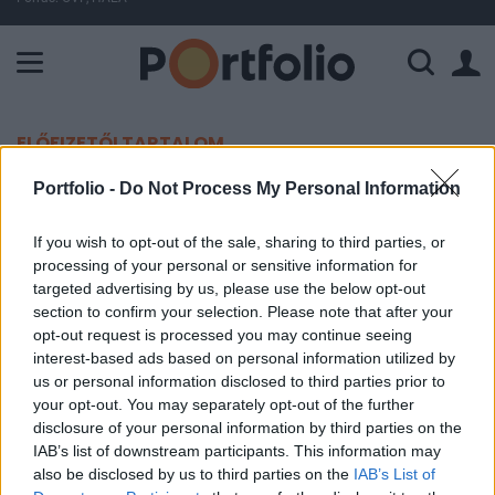
A Paksi Atomerőmű összteljesítménye 225 MW. A Duna vízállá
ELŐFIZETŐI TARTALOM
Jókora katonai segélyt adnak a
Portfolio -
Do Not Process My Personal Information
britek Ukrajnának
If you wish to opt-out of the sale, sharing to third parties, or
processing of your personal or sensitive information for
MTI
targeted advertising by us, please use the below opt-out
section to confirm your selection. Please note that after your
2025. április 11. 18:32
opt-out request is processed you may continue seeing
interest-based ads based on personal information utilized by
Nagy-Britannia csaknem félmilliárd font értékben
us or personal information disclosed to third parties prior to
nyújt újabb katonai segélyt Ukrajnának.
your opt-out. You may separately opt-out of the further
disclosure of your personal information by third parties on the
A londoni védelmi minisztérium pénteki tájékoztatása
IAB’s list of downstream participants. This information may
szerint a 450 millió fontos (212 milliárd forintos)
also be disclosed by us to third parties on the
IAB’s List of