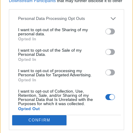
Downstream Participants
that may further disclose it to other
csomagból 350 millió fontot közvetlenül a brit kormány
third parties.
folyósít, a fennmaradó részt Norvégia finanszírozza, de ez
a részösszeg is a brit kezelésű nemzetközi Ukrajna-alapba
Personal Data Processing Opt Outs
kerül. A támogatási csomag legnagyobb, több mint 250
millió fontos egyedi tételéből Ukrajna...
I want to opt-out of the Sharing of my
personal data.
Opted In
KEDVES OLVASÓNK!
I want to opt-out of the Sale of my
Personal Data.
A keresett cikk a portfolio.hu hírarchívumához
Opted In
tartozik, melynek olvasása előfizetéses
I want to opt-out of processing my
regisztrációhoz kötött.
Personal Data for Targeted Advertising.
Opted In
Az előfizetés a következőket tartalmazza:
I want to opt-out of Collection, Use,
Portfolio.hu teljes cikkarchívum
Retention, Sale, and/or Sharing of my
Personal Data that Is Unrelated with the
Kötéslisták: BÉT elmúlt 2 év napon belüli
Purposes for which it was collected.
kötéslistái
Opted Out
CONFIRM
Előfizetés