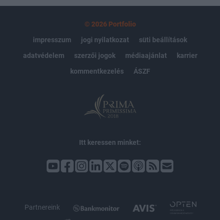
© 2026 Portfolio
impresszum
jogi nyilatkozat
süti beállítások
adatvédelem
szerzői jogok
médiaajánlat
karrier
kommentkezelés
ÁSZF
Itt keressen minket:
Partnereink