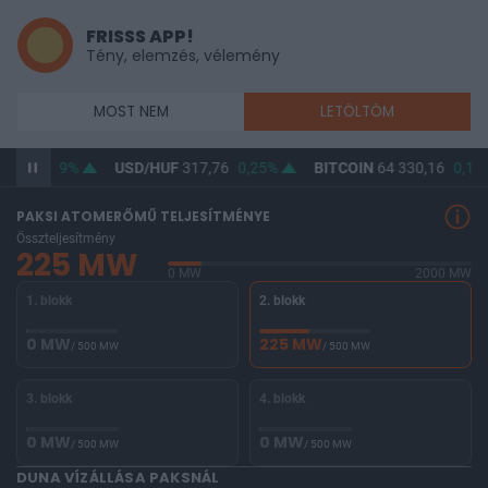
FRISSS APP!
Tény, elemzés, vélemény
MOST NEM
LETÖLTÖM
6,09
0,19%
USD/HUF
317,76
0,25%
BITCOIN
64 330,16
0,1%
PAKSI ATOMERŐMŰ TELJESÍTMÉNYE
Összteljesítmény
225 MW
0 MW
2000 MW
1. blokk
2. blokk
0 MW
225 MW
/ 500 MW
/ 500 MW
3. blokk
4. blokk
0 MW
0 MW
/ 500 MW
/ 500 MW
DUNA VÍZÁLLÁSA PAKSNÁL