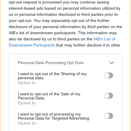
opt-out request is processed you may continue seeing
Portfolio
interest-based ads based on personal information utilized by
2025. április 16. 10:49
us or personal information disclosed to third parties prior to
your opt-out. You may separately opt-out of the further
Donald Trump amerikai elnök csapatának egyes
disclosure of your personal information by third parties on the
tagjait kifejezetten frusztrálja az, hogy miközben
IAB’s list of downstream participants. This information may
also be disclosed by us to third parties on the
IAB’s List of
Washington szép lassan leállítja Ukrajna katonai
Downstream Participants
that may further disclose it to other
támogatását, Európa fokozza a
third parties.
fegyverszállításokat Kijevnek – tudta meg az
Economist.
Personal Data Processing Opt Outs
I want to opt-out of the Sharing of my
A lap alapvetően arról ír, hogy jól láthatóan nem sikerül
personal data.
Donald Trumpnak egy napon, de még 100 napon belül sem
Opted In
békét teremtenie Ukrajnában: Oroszország lényegében
I want to opt-out of the Sale of my
ignorálja a Kijev és Washington által felvetett tűzszünetet,
Personal Data.
Opted In
az amerikai elnök pedig kész szankciókat kihelyezni
Oroszországra, de Ukrajna fegyverekkel való támogatására
I want to opt-out of processing my
továbbra sem hajlik. A lap kitér arra...
Personal Data for Targeted Advertising.
Opted In