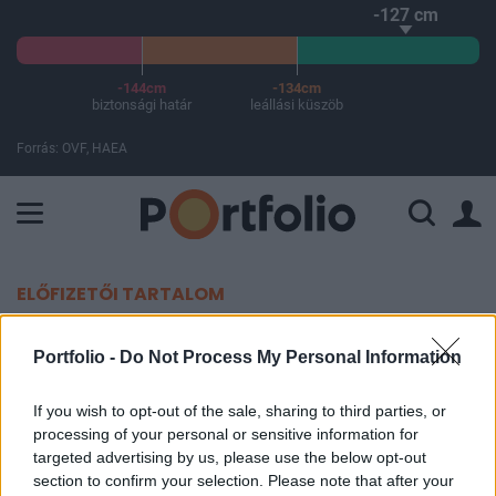
-127 cm
-144cm
-134cm
biztonsági határ
leállási küszöb
Forrás: OVF, HAEA
A Paksi Atomerőmű összteljesítménye 225 MW. A Duna vízállá
ELŐFIZETŐI TARTALOM
Fegyverszállítások Ukrajnának: a
Portfolio -
Do Not Process My Personal Information
Fehér Házban állítólag már
nagyon ki vannak borulva azon,
If you wish to opt-out of the sale, sharing to third parties, or
processing of your personal or sensitive information for
amit Európa művel
targeted advertising by us, please use the below opt-out
section to confirm your selection. Please note that after your