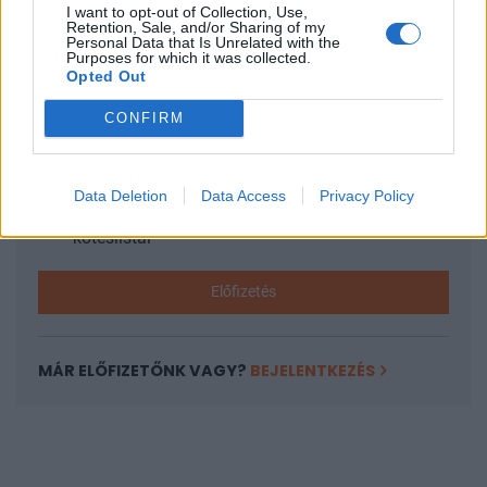
I want to opt-out of Collection, Use,
KEDVES OLVASÓNK!
Retention, Sale, and/or Sharing of my
Personal Data that Is Unrelated with the
Purposes for which it was collected.
A keresett cikk a portfolio.hu hírarchívumához
Opted Out
tartozik, melynek olvasása előfizetéses
regisztrációhoz kötött.
CONFIRM
Az előfizetés a következőket tartalmazza:
Portfolio.hu teljes cikkarchívum
Data Deletion
Data Access
Privacy Policy
Kötéslisták: BÉT elmúlt 2 év napon belüli
kötéslistái
Előfizetés
MÁR ELŐFIZETŐNK VAGY?
BEJELENTKEZÉS