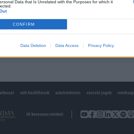
 teljes cikkarchívum
ersonal Data that Is Unrelated with the Purposes for which it
lected.
 BÉT elmúlt 2 év napon belüli
Out
CONFIRM
Előfizetés
Data Deletion
Data Access
Privacy Policy
NK VAGY?
BEJELENTKEZÉS
latkozat
süti beállítások
adatvédelem
szerzői jogok
médiaaj
Itt keressen minket: