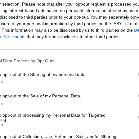
r selection. Please note that after your opt-out request is processed y
eing interest-based ads based on personal information utilized by us or
 bizonyult, kilenc havi csúcsra emelkedett áprilisban a
disclosed to third parties prior to your opt-out. You may separately opt-
a müncheni IFO gazdaságkutató intézet hangulatindex
losure of your personal information by third parties on the IAB’s list of
zetének havi rendszeres felmérésében az üzleti hangul
. This information may also be disclosed by us to third parties on the
IA
Participants
that may further disclose it to other third parties.
t után a várt 85,1 pontra csökkenés helyett 86,9 pontr
s óta a legmagasabb.
közül az aktuális üzleti környezet és a kilátások megítélése is 
l Data Processing Opt Outs
az aktuális környezet megítélését számszerűsítő mutatószám a vá
látások megítélése pedig lényegesen kevésbé romlott, mint arra sz
o opt-out of the Sharing of my personal data.
nyezet mutatószáma a márciusi...
In
o opt-out of the Sale of my Personal Data.
ASÓNK!
In
a portfolio.hu hírarchívumához tartozik, melynek olvasása előf
to opt-out of processing my Personal Data for Targeted
ing.
ötött.
In
övetkezőket tartalmazza:
o opt-out of Collection, Use, Retention, Sale, and/or Sharing