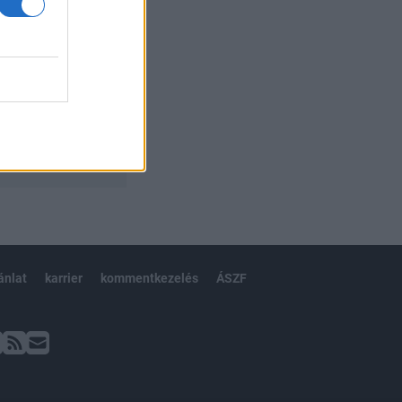
ánlat
karrier
kommentkezelés
ÁSZF