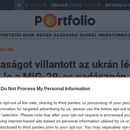
R/HUF
364,34
-0,29%
USD/HUF
315,93
-0,33%
BITCOIN
64 9
EFEKTETÉS
BANK
DEVIZA
GAZDASÁG
GLOBÁL
UNIÓS FORRÁ
TALOM
kaságot villantott az ukrán lé
i le a MiG-29-es vadászgép 
-
Do Not Process My Personal Information
to opt-out of the sale, sharing to third parties, or processing of your per
formation for targeted advertising by us, please use the below opt-out s
r selection. Please note that after your opt-out request is processed y
eing interest-based ads based on personal information utilized by us or
disclosed to third parties prior to your opt-out. You may separately opt-
nyilvánosságra hozott egy felvételt, amelyen az láthat