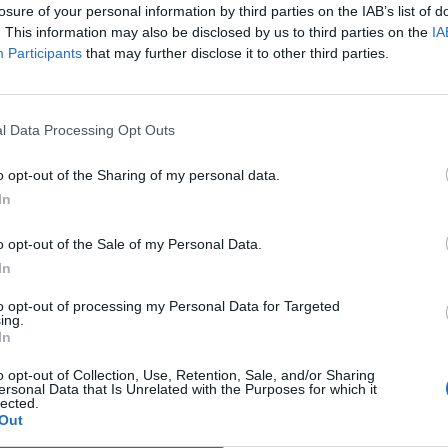
losure of your personal information by third parties on the IAB’s list of
 bevetés közben megsemmisít egy orosz támadó drónt
. This information may also be disclosed by us to third parties on the
IA
Participants
that may further disclose it to other third parties.
ugat parancsnokság által közzétett videó mellé magyarázatot is
osz cirkálórakéták és támadó drónok megsemmisítése. Az ellen
. Minden katonai eszközt és személyzetet bevonnak a rakétatá
l Data Processing Opt Outs
delmi rakétaegységeket, mobil tűzoltó egységeket...
o opt-out of the Sharing of my personal data.
ASÓNK!
In
a portfolio.hu hírarchívumához tartozik, melynek olvasása előf
o opt-out of the Sale of my Personal Data.
ötött.
In
övetkezőket tartalmazza:
to opt-out of processing my Personal Data for Targeted
ing.
 teljes cikkarchívum
In
 BÉT elmúlt 2 év napon belüli
o opt-out of Collection, Use, Retention, Sale, and/or Sharing
ersonal Data that Is Unrelated with the Purposes for which it
lected.
Out
Előfizetés