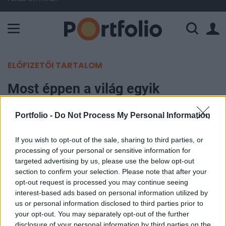
A Paksi Atomerőmű összteljesítménye 226 MW. A Duna vízállá
ELŐFIZETŐI TARTALOM
Most éppen a világ egyik
legnépszerűbb videojátékával van
Portfolio -
Do Not Process My Personal Information
baja Moszkvának, de van egy
csavar a történetben
If you wish to opt-out of the sale, sharing to third parties, or
processing of your personal or sensitive information for
targeted advertising by us, please use the below opt-out
Portfolio
section to confirm your selection. Please note that after your
2025. április 29. 20:49
opt-out request is processed you may continue seeing
interest-based ads based on personal information utilized by
A Techspot értesülései szerint Oroszországban
us or personal information disclosed to third parties prior to
"szélsőséges tevékenység" miatt indítanának
your opt-out. You may separately opt-out of the further
disclosure of your personal information by third parties on the