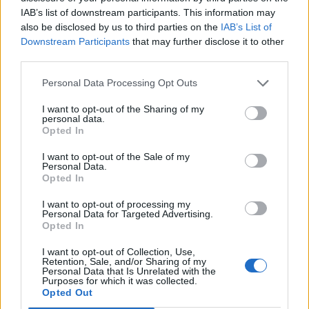
eljárást a rendkívül népszerű videojáték, a World
IAB’s list of downstream participants. This information may
of Tanks fejlesztője, a Wargaming ellen.
also be disclosed by us to third parties on the
IAB’s List of
Downstream Participants
that may further disclose it to other
A Wargaming egy fehérorosz játékfejlesztő vállalat, ami az
third parties.
ingyenesen játszható World of... széria miatt vált ismertté.
Moszkva most bejelentette, hogy a fejlesztőgárda
Personal Data Processing Opt Outs
"szélsőségesekből" áll össze, ezért minden oroszországi
I want to opt-out of the Sharing of my
vagyonukat befagyasztják. A radikális döntésre
personal data.
Opted In
valószínűleg két párhuzamos tényező vezette rá az
oroszokat: a Wargaming az orosz-ukrán háború...
I want to opt-out of the Sale of my
Personal Data.
Opted In
KEDVES OLVASÓNK!
I want to opt-out of processing my
Personal Data for Targeted Advertising.
A keresett cikk a portfolio.hu hírarchívumához
Opted In
tartozik, melynek olvasása előfizetéses
I want to opt-out of Collection, Use,
regisztrációhoz kötött.
Retention, Sale, and/or Sharing of my
Personal Data that Is Unrelated with the
Az előfizetés a következőket tartalmazza:
Purposes for which it was collected.
Opted Out
Portfolio.hu teljes cikkarchívum