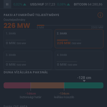
365,49
0,02%
USD/HUF
317,23
0,08%
BITCOIN
64 280,86
0,
PAKSI ATOMERŐMŰ TELJESÍTMÉNYE
Összteljesítmény
226 MW
0 MW
2000 MW
1. blokk
2. blokk
0 MW
226 MW
/ 500 MW
/ 500 MW
3. blokk
4. blokk
0 MW
0 MW
/ 500 MW
/ 500 MW
DUNA VÍZÁLLÁSA PAKSNÁL
-128 cm
-144cm
-134cm
biztonsági határ
leállási küszöb
Forrás: OVF, HAEA