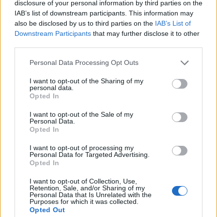
disclosure of your personal information by third parties on the
szervezeteket - tudósított a BBC.
IAB’s list of downstream participants. This information may
also be disclosed by us to third parties on the
IAB’s List of
Nyugat-magyarországi Economic Forum 2026Október 15-
Downstream Participants
that may further disclose it to other
én jön a Nyugat-magyarországi Economic Forum, ami
third parties.
magas szintű szakmai párbeszédet és értékes üzleti
Personal Data Processing Opt Outs
kapcsolatokat kínál a régiós növekedés érdekében.
Részletek a linken.Információ és jelentkezésAz amerikai
I want to opt-out of the Sharing of my
personal data.
elnök rendeletében arra utasította a Közszolgálati
Opted In
Műsorszolgáltatás Testületét (Corporation of Public
Broadcasting)...
I want to opt-out of the Sale of my
Personal Data.
Opted In
KEDVES OLVASÓNK!
I want to opt-out of processing my
Personal Data for Targeted Advertising.
A keresett cikk a portfolio.hu hírarchívumához
Opted In
tartozik, melynek olvasása előfizetéses
I want to opt-out of Collection, Use,
regisztrációhoz kötött.
Retention, Sale, and/or Sharing of my
Personal Data that Is Unrelated with the
Purposes for which it was collected.
Az előfizetés a következőket tartalmazza:
Opted Out
Portfolio.hu teljes cikkarchívum