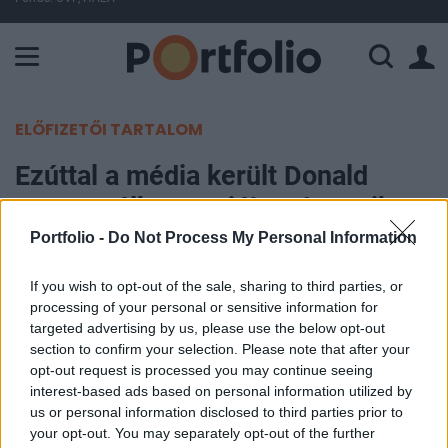
A Paksi Atomerőmű összteljesítménye 225 MW. A Duna vízállá
ELŐFIZETŐI TARTALOM
Ezúttal a média került Donald
Trump célkeresztjébe: drasztikus
lépést tett
Portfolio -
Do Not Process My Personal Information
If you wish to opt-out of the sale, sharing to third parties, or
Portfolio
processing of your personal or sensitive information for
2025. május 02. 15:57
targeted advertising by us, please use the below opt-out
section to confirm your selection. Please note that after your
Donald Trump csütörtökön elnöki rendeletben
opt-out request is processed you may continue seeing
szólított fel az amerikai közszolgálati médiumok,
interest-based ads based on personal information utilized by
us or personal information disclosed to third parties prior to
a PBS és az NPR szövetségi támogatásának
your opt-out. You may separately opt-out of the further
leállítására, elfogultsággal vádolva a