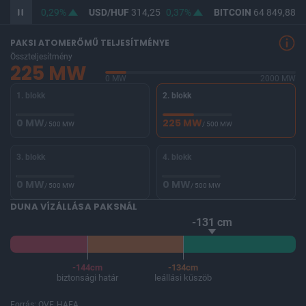
F
362,79
0,29%
USD/HUF
314,25
0,37%
BITCOIN
64 849,88
0
PAKSI ATOMERŐMŰ TELJESÍTMÉNYE
Összteljesítmény
225 MW
0 MW
2000 MW
1. blokk
2. blokk
0 MW
225 MW
/ 500 MW
/ 500 MW
3. blokk
4. blokk
0 MW
0 MW
/ 500 MW
/ 500 MW
DUNA VÍZÁLLÁSA PAKSNÁL
-131 cm
-144cm
-134cm
biztonsági határ
leállási küszöb
Forrás: OVF, HAEA