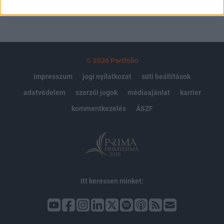
© 2026 Portfolio
impresszum
jogi nyilatkozat
süti beállítások
adatvédelem
szerzői jogok
médiaajánlat
karrier
kommentkezelés
ÁSZF
Itt keressen minket: