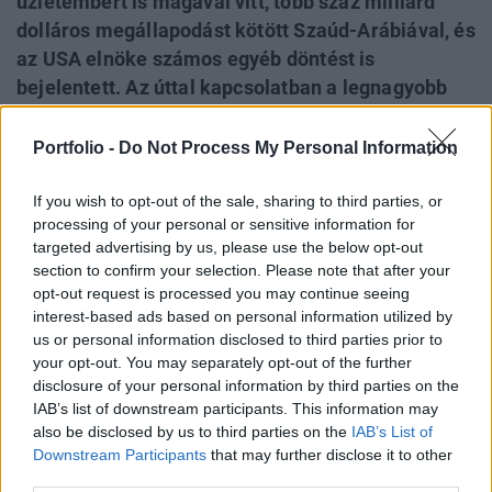
üzletembert is magával vitt, több száz milliárd
dolláros megállapodást kötött Szaúd-Arábiával, és
az USA elnöke számos egyéb döntést is
bejelentett. Az úttal kapcsolatban a legnagyobb
port azonban talán a katari királyi család által
Trump számára felajánlott ajándék, egy Boeing
Portfolio -
Do Not Process My Personal Information
747-es luxusrepülőgép kavarta a médiában, ami a
400 millió dolláros értékével példátlan gesztusnak
If you wish to opt-out of the sale, sharing to third parties, or
processing of your personal or sensitive information for
bizonyult, még a korábbi elnökök ajándékaihoz
targeted advertising by us, please use the below opt-out
képest is. Trump közel-keleti látogatása az
section to confirm your selection. Please note that after your
interneten is nyomot hagyott, amelyet jól
opt-out request is processed you may continue seeing
szemléltetnek a Google Trends grafikonjai.
interest-based ads based on personal information utilized by
us or personal information disclosed to third parties prior to
your opt-out. You may separately opt-out of the further
Trump egy igazi „égi palotát” kaphat Ahogy azt Trump
disclosure of your personal information by third parties on the
közel-keleti látogatásáról írt részletes elemzésünkben már
IAB’s list of downstream participants. This information may
bemutattuk, a 400 millió dollár (144 milliárd forint)
also be disclosed by us to third parties on the
IAB’s List of
környékére saccolt közlekedési eszközt Donald Trump a
Downstream Participants
that may further disclose it to other
hivatalos elnöki gép, az Air Force One helyett használná
third parties.