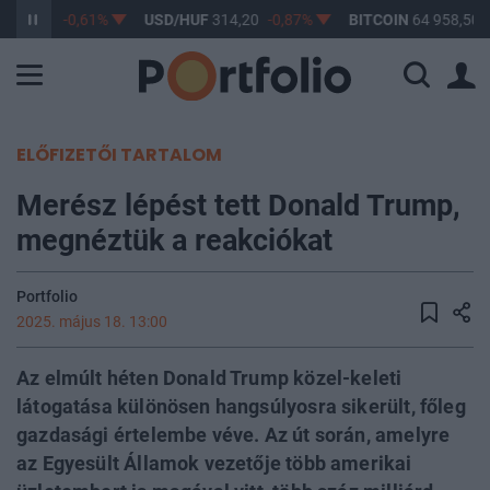
363,17
-0,61%
USD/HUF
314,20
-0,87%
BITCOIN
64 958,50
ELŐFIZETŐI TARTALOM
Merész lépést tett Donald Trump,
megnéztük a reakciókat
Portfolio
2025. május 18. 13:00
Az elmúlt héten Donald Trump közel-keleti
látogatása különösen hangsúlyosra sikerült, főleg
gazdasági értelembe véve. Az út során, amelyre
az Egyesült Államok vezetője több amerikai