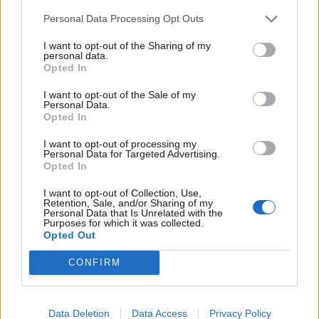
hivatali ideje alatt, majd később állítólag a republikánus
politikus elnöki könyvtárának...
Personal Data Processing Opt Outs
I want to opt-out of the Sharing of my
personal data.
KEDVES OLVASÓNK!
Opted In
A keresett cikk a portfolio.hu hírarchívumához
I want to opt-out of the Sale of my
Personal Data.
tartozik, melynek olvasása előfizetéses
Opted In
regisztrációhoz kötött.
I want to opt-out of processing my
Az előfizetés a következőket tartalmazza:
Personal Data for Targeted Advertising.
Opted In
Portfolio.hu teljes cikkarchívum
Kötéslisták: BÉT elmúlt 2 év napon belüli
I want to opt-out of Collection, Use,
Retention, Sale, and/or Sharing of my
kötéslistái
Personal Data that Is Unrelated with the
Purposes for which it was collected.
Opted Out
Előfizetés
CONFIRM
MÁR ELŐFIZETŐNK VAGY?
BEJELENTKEZÉS
Data Deletion
Data Access
Privacy Policy