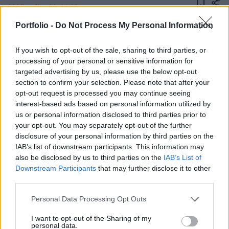
2025. május 21. 11:20
Portfolio -
Do Not Process My Personal Information
Oroszország hamarosan magának követelheti
Ukrajna Szumi és Harkiv régióit is – írja az MK.ru
If you wish to opt-out of the sale, sharing to third parties, or
és a News.ru.
processing of your personal or sensitive information for
targeted advertising by us, please use the below opt-out
Az orosz médiaportálok szerint már „most is beszélgetnek”
section to confirm your selection. Please note that after your
opt-out request is processed you may continue seeing
arról, hogy nem csupán öt, hanem sokkal inkább hét
interest-based ads based on personal information utilized by
megyét kellene elvenni Ukrajnától. Oroszország jelenleg
us or personal information disclosed to third parties prior to
Herszon, Zaporizzsja, Donyeck és Luhanszk megyéket,
your opt-out. You may separately opt-out of the further
valamint az autonóm Krím régiót követeli magának
disclosure of your personal information by third parties on the
Ukrajnából. A területi igényt lehet, hogy kibővítenék az
IAB’s list of downstream participants. This information may
északi Harkiv és Szumi régiókkal. Az...
also be disclosed by us to third parties on the
IAB’s List of
Downstream Participants
that may further disclose it to other
third parties.
KEDVES OLVASÓNK!
Personal Data Processing Opt Outs
A keresett cikk a portfolio.hu hírarchívumához
I want to opt-out of the Sharing of my
tartozik, melynek olvasása előfizetéses
personal data.