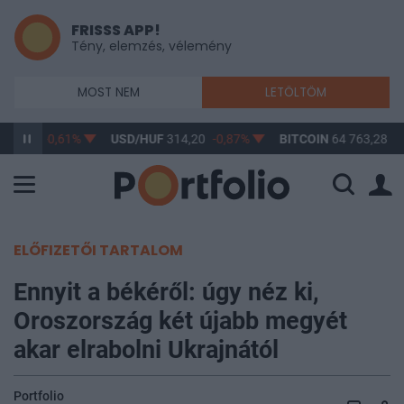
FRISSS APP!
Tény, elemzés, vélemény
MOST NEM
LETÖLTÖM
363,17
-0,61%
USD/HUF
314,20
-0,87%
BITCOIN
64 763,28
-0
ELŐFIZETŐI TARTALOM
Ennyit a békéről: úgy néz ki,
Oroszország két újabb megyét
akar elrabolni Ukrajnától
Portfolio