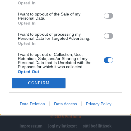
regisztrációhoz kötött.
Opted In
Az előfizetés a következőket tartalmazza:
I want to opt-out of the Sale of my
Personal Data.
Portfolio.hu teljes cikkarchívum
Opted In
Kötéslisták: BÉT elmúlt 2 év napon belüli
I want to opt-out of processing my
kötéslistái
Personal Data for Targeted Advertising.
Opted In
Előfizetés
I want to opt-out of Collection, Use,
Retention, Sale, and/or Sharing of my
Personal Data that Is Unrelated with the
Purposes for which it was collected.
MÁR ELŐFIZETŐNK VAGY?
BEJELENTKEZÉS
Opted Out
CONFIRM
Data Deletion
Data Access
Privacy Policy
© 2026 Portfolio
impresszum
jogi nyilatkozat
süti beállítások