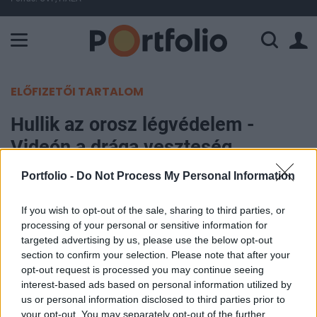
A Paksi Atomerőmű összteljesítménye 225 MW. A Duna vízállá
ELŐFIZETŐI TARTALOM
Hullik az orosz légvédelem -
Videón a drága veszteség
Portfolio -
Do Not Process My Personal Information
Portfolio
2025. május 27. 09:40
If you wish to opt-out of the sale, sharing to third parties, or
processing of your personal or sensitive information for
Az orosz-ukrán háború egy szempontból egészen
targeted advertising by us, please use the below opt-out
biztosan átírta a modern hadviselés szabályait:
section to confirm your selection. Please note that after your
opt-out request is processed you may continue seeing
tömegesen terjedtek el a filléres, gyakran civil
interest-based ads based on personal information utilized by
"játékszerekből" átalakított FPV drónok, amelyek
us or personal information disclosed to third parties prior to
jóval drágább haditechnikát is képesek
your opt-out. You may separately opt-out of the further