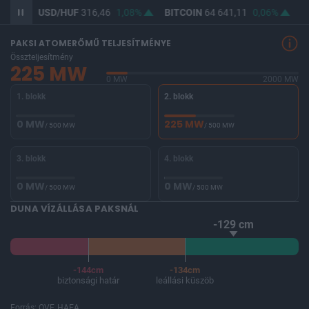
78%
USD/HUF
316,46
1,08%
BITCOIN
64 641,11
0,06%
B
PAKSI ATOMERŐMŰ TELJESÍTMÉNYE
Összteljesítmény
225 MW
0 MW
2000 MW
1. blokk
2. blokk
0 MW
225 MW
/ 500 MW
/ 500 MW
3. blokk
4. blokk
0 MW
0 MW
/ 500 MW
/ 500 MW
DUNA VÍZÁLLÁSA PAKSNÁL
-129 cm
-144cm
-134cm
biztonsági határ
leállási küszöb
Forrás: OVF, HAEA