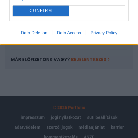
Portfolio.hu teljes cikkarchívum
CONFIRM
Kötéslisták: BÉT elmúlt 2 év napon belüli
kötéslistái
Data Deletion
Data Access
Privacy Policy
Előfizetés
MÁR ELŐFIZETŐNK VAGY?
BEJELENTKEZÉS
© 2026 Portfolio
impresszum
jogi nyilatkozat
süti beállítások
adatvédelem
szerzői jogok
médiaajánlat
karrier
kommentkezelés
ÁSZF