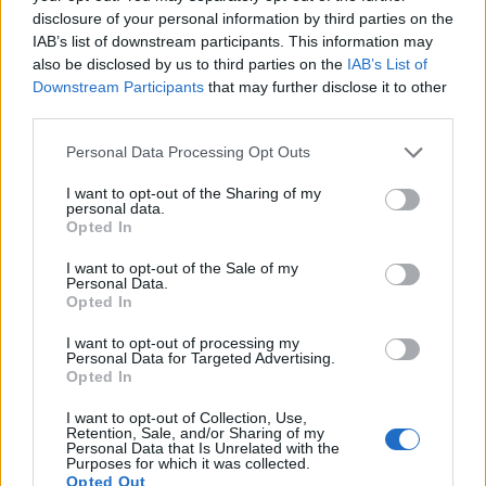
megsemmisíteni. Most úgy néz ki, hogy az
disclosure of your personal information by third parties on the
IAB’s list of downstream participants. This information may
oroszok egyik legnépszerűbb légvédelmi
also be disclosed by us to third parties on the
IAB’s List of
rendszere volt az áldozat.
Downstream Participants
that may further disclose it to other
third parties.
Az X-en keringő, ukrán védelmi minisztérium által közzétett
felvételen az látható, amint az apró drónok megtámadnak
Personal Data Processing Opt Outs
egy orosz Buk-ot, valószínűleg megsemmisítve a nagyjából
I want to opt-out of the Sharing of my
45 millió dollár értékű fegyvert. Time to say
personal data.
goodbye!Another russian Buk-M3 air defense system worth
Opted In
$45 million was destroyed by warriors.: Black Forest
I want to opt-out of the Sale of my
Brigade pic.twitter.com/yrqXH82Dwb— Defense...
Personal Data.
Opted In
I want to opt-out of processing my
KEDVES OLVASÓNK!
Personal Data for Targeted Advertising.
Opted In
A keresett cikk a portfolio.hu hírarchívumához
tartozik, melynek olvasása előfizetéses
I want to opt-out of Collection, Use,
Retention, Sale, and/or Sharing of my
regisztrációhoz kötött.
Personal Data that Is Unrelated with the
Purposes for which it was collected.
Az előfizetés a következőket tartalmazza:
Opted Out