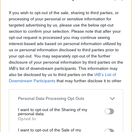
az Ukrainszka Pravda.
If you wish to opt-out of the sale, sharing to third parties, or
AI & Digital Transformation 2026Berobbant az AI az üzleti
processing of your personal or sensitive information for
világba, és már megállíthatatlan a változás! November 26-
targeted advertising by us, please use the below opt-out
án jön a Portfolio AI & Digital Transformation konferencia,
section to confirm your selection. Please note that after your
regisztráció és részletek itt!Információ és jelentkezésA
opt-out request is processed you may continue seeing
Brave1 online piactér jelenleg több mint 1100 terméket
interest-based ads based on personal information utilized by
us or personal information disclosed to third parties prior to
kínál az ukrán katonáknak, legnépszerűbb most ezek közül
your opt-out. You may separately opt-out of the further
a BlueBird Drones által fejlesztett...
disclosure of your personal information by third parties on the
IAB’s list of downstream participants. This information may
also be disclosed by us to third parties on the
IAB’s List of
KEDVES OLVASÓNK!
Downstream Participants
that may further disclose it to other
third parties.
A keresett cikk a portfolio.hu hírarchívumához
tartozik, melynek olvasása előfizetéses
Personal Data Processing Opt Outs
regisztrációhoz kötött.
I want to opt-out of the Sharing of my
Az előfizetés a következőket tartalmazza:
personal data.
Opted In
Portfolio.hu teljes cikkarchívum
Kötéslisták: BÉT elmúlt 2 év napon belüli
I want to opt-out of the Sale of my