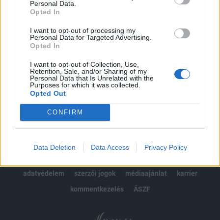
Personal Data.
kötéslistái
Opted In
Előfizetés
I want to opt-out of processing my
Personal Data for Targeted Advertising.
Opted In
I want to opt-out of Collection, Use,
MÁR ELŐFIZETŐNK VAGY?
BEJELENTKEZÉS
Retention, Sale, and/or Sharing of my
Personal Data that Is Unrelated with the
Purposes for which it was collected.
Opted Out
CONFIRM
© 2026 Portfolio
Data Deletion
Data Access
Privacy Policy
impresszum
jogi nyilatkozat
süti beállítások
adatvédelem
szerzői jogok
médiaajánlat
karrier
kommentkezelés
ÁSZF