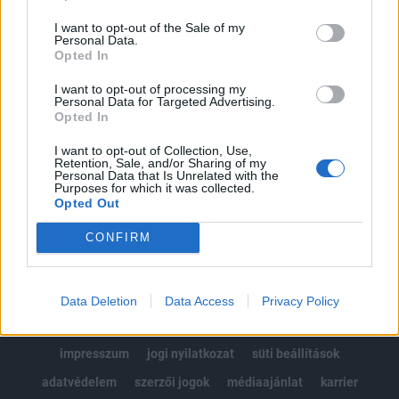
Az előfizetés a következőket tartalmazza:
I want to opt-out of the Sale of my
Portfolio.hu teljes cikkarchívum
Personal Data.
Kötéslisták: BÉT elmúlt 2 év napon belüli
Opted In
kötéslistái
I want to opt-out of processing my
Personal Data for Targeted Advertising.
Opted In
Előfizetés
I want to opt-out of Collection, Use,
Retention, Sale, and/or Sharing of my
Personal Data that Is Unrelated with the
MÁR ELŐFIZETŐNK VAGY?
BEJELENTKEZÉS
Purposes for which it was collected.
Opted Out
CONFIRM
Data Deletion
Data Access
Privacy Policy
© 2026 Portfolio
impresszum
jogi nyilatkozat
süti beállítások
adatvédelem
szerzői jogok
médiaajánlat
karrier