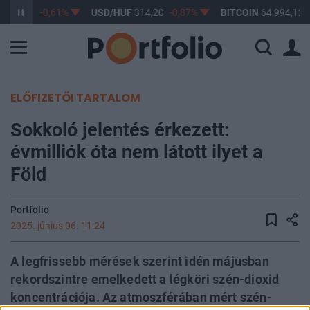
F
363,17
-0,61%
USD/HUF
314,20
-0,87%
BITCOIN
64 994,12
ELŐFIZETŐI TARTALOM
Sokkoló jelentés érkezett:
évmilliók óta nem látott ilyet a
Föld
Portfolio
2025. június 06. 11:24
A legfrissebb mérések szerint idén májusban
rekordszintre emelkedett a légköri szén-dioxid
koncentrációja. Az atmoszférában mért szén-