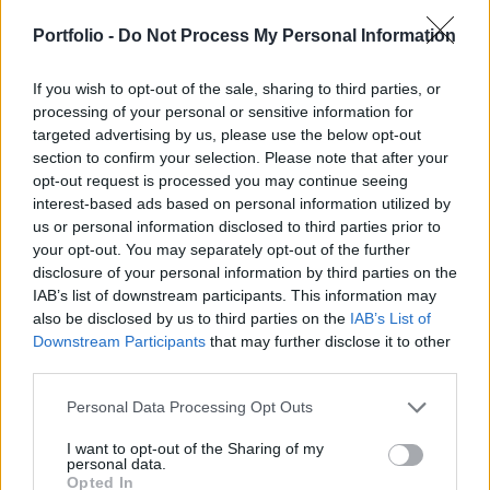
dioxid mennyisége így a kutatók szerint már
Portfolio -
Do Not Process My Personal Information
évmilliók óta nem látott értéket mutathat - írta
meg az NBC News.
If you wish to opt-out of the sale, sharing to third parties, or
processing of your personal or sensitive information for
Sustainable World 2026Szeptember 8-án jön az év egyik
targeted advertising by us, please use the below opt-out
legjelentősebb üzleti fenntarthatósági találkozója, a
section to confirm your selection. Please note that after your
Portfolio Sustainable World 2026. A szektorsemleges
opt-out request is processed you may continue seeing
konferencia a zöld gazdasággal kapcsolatos
interest-based ads based on personal information utilized by
aktualitásokkal, a legégetőbb beavatkozási gyakorlatokkal
us or personal information disclosed to third parties prior to
foglalkozik, de emellett helyszíne a Green Awards
your opt-out. You may separately opt-out of the further
díjátadónak is. Részletek a linken.Információ és
disclosure of your personal information by third parties on the
IAB’s list of downstream participants. This information may
jelentkezésA Nemzeti...
also be disclosed by us to third parties on the
IAB’s List of
Downstream Participants
that may further disclose it to other
third parties.
KEDVES OLVASÓNK!
A keresett cikk a portfolio.hu hírarchívumához
Personal Data Processing Opt Outs
tartozik, melynek olvasása előfizetéses
I want to opt-out of the Sharing of my
regisztrációhoz kötött.
personal data.
Opted In