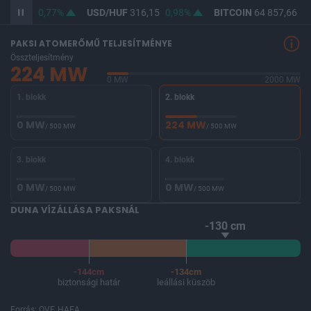
364,52
0,77%
USD/HUF
316,15
0,98%
BITCOIN
64 857,66
0,
PAKSI ATOMERŐMŰ TELJESÍTMÉNYE
Összteljesítmény
224 MW
0 MW
2000 MW
1. blokk
2. blokk
0 MW
224 MW
/ 500 MW
/ 500 MW
3. blokk
4. blokk
0 MW
0 MW
/ 500 MW
/ 500 MW
DUNA VÍZÁLLÁSA PAKSNÁL
-130 cm
-144cm
-134cm
biztonsági határ
leállási küszöb
Forrás: OVF, HAEA