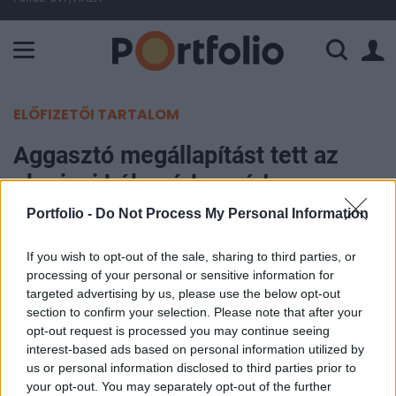
A Paksi Atomerőmű összteljesítménye 224 MW. A Duna vízállá
ELŐFIZETŐI TARTALOM
Aggasztó megállapítást tett az
ukrajnai békepárbeszéd
főtárgyalója – Az atomháború sem
Portfolio -
Do Not Process My Personal Information
kizárt
If you wish to opt-out of the sale, sharing to third parties, or
processing of your personal or sensitive information for
Portfolio
targeted advertising by us, please use the below opt-out
2025. június 10. 07:18
section to confirm your selection. Please note that after your
opt-out request is processed you may continue seeing
interest-based ads based on personal information utilized by
A Ria Novosztyi számolt be Vlagyimir Megyinszkij,
us or personal information disclosed to third parties prior to
az ukrajnai háború lezárására delegált orosz
your opt-out. You may separately opt-out of the further