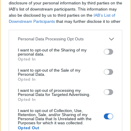
főtárgyaló szavairól, aki azt sem tartotta
disclosure of your personal information by third parties on the
kizártnak, hogy egy elhibázott megállapodás
IAB’s list of downstream participants. This information may
also be disclosed by us to third parties on the
IAB’s List of
nagyon súlyos eszkalációt hozna.
Downstream Participants
that may further disclose it to other
third parties.
Interjút adott Megyinszkij, amiben hosszasan fejtegette az
ukrajnai háború lezárására vonatkozó gondolatait.
Personal Data Processing Opt Outs
Elmondta, hogy szerinte Moszkva 2022-ben egy ennél
sokkal nagyvonalúbb ajánlattal állt elő, ám akkor Kijev
I want to opt-out of the Sharing of my
personal data.
mindezt elutasította. Szerinte Kijev nem önállóan hozott
Opted In
döntéseket, egyébként már viszonylag hamar a
I want to opt-out of the Sale of my
nagyszabású katonai invázió kezdete után aláírhatták...
Personal Data.
Opted In
KEDVES OLVASÓNK!
I want to opt-out of processing my
Personal Data for Targeted Advertising.
Opted In
A keresett cikk a portfolio.hu hírarchívumához
tartozik, melynek olvasása előfizetéses
I want to opt-out of Collection, Use,
regisztrációhoz kötött.
Retention, Sale, and/or Sharing of my
Personal Data that Is Unrelated with the
Purposes for which it was collected.
Az előfizetés a következőket tartalmazza:
Opted Out