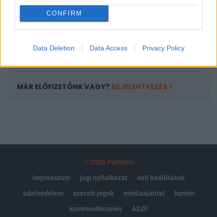
Portfolio.hu teljes cikkarchívum
CONFIRM
Kötéslisták: BÉT elmúlt 2 év napon belüli
kötéslistái
Data Deletion
Data Access
Privacy Policy
Előfizetés
MÁR ELŐFIZETŐNK VAGY?
BEJELENTKEZÉS
© 2026 Portfolio
impresszum
jogi nyilatkozat
süti beállítások
adatvédelem
szerzői jogok
médiaajánlat
karrier
kommentkezelés
ÁSZF