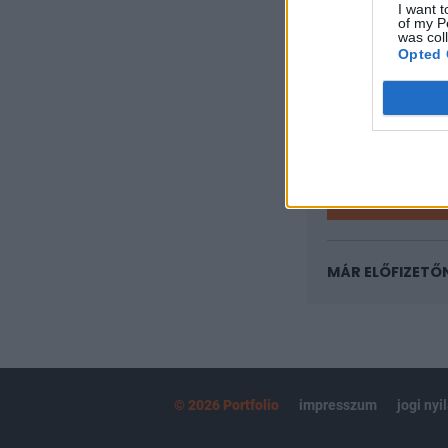
I want t
A keresett cikk 
of my P
regisztrációhoz k
was col
Opted 
Az előfizetés a k
Portfolio.hu
Kötéslisták:
kötéslistái
MÁR ELŐFIZETŐ
© 2026 Portfolio
impresszum
jogi nyi