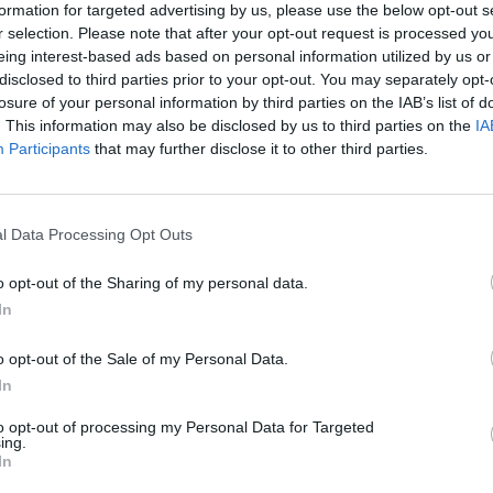
el - Ezért volt ilyen sikeres a
formation for targeted advertising by us, please use the below opt-out s
r selection. Please note that after your opt-out request is processed y
eing interest-based ads based on personal information utilized by us or
disclosed to third parties prior to your opt-out. You may separately opt-
losure of your personal information by third parties on the IAB’s list of
. This information may also be disclosed by us to third parties on the
IA
Participants
that may further disclose it to other third parties.
a, hogy Izrael meg fogja őket támadni, mielőtt lezárul
l Data Processing Opt Outs
atott tárgyalások, ezért nem voltak megfelelően felkés
tására – tudta meg a New York Times.
o opt-out of the Sharing of my personal data.
In
án vasárnap tárgyaltak volna Irán nukleáris programjának korl
ői arra számítottak, hogy Izrael nem fogja megtámadni őket a tá
o opt-out of the Sale of my Personal Data.
 ezzel ellentétes jelentés csak „propaganda,” melynek célja nyo
In
A New York Times forrásai azt mondták: ez volt...
to opt-out of processing my Personal Data for Targeted
ing.
In
ASÓNK!