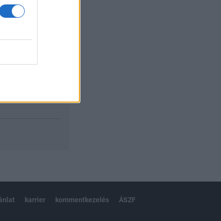
izetéses
ánlat
karrier
kommentkezelés
ÁSZF