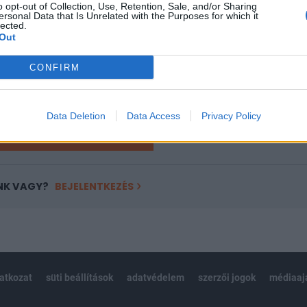
o opt-out of Collection, Use, Retention, Sale, and/or Sharing
a portfolio.hu hírarchívumához tartozik, melynek olvasása előf
ersonal Data that Is Unrelated with the Purposes for which it
ötött.
lected.
Out
övetkezőket tartalmazza:
 teljes cikkarchívum
CONFIRM
 BÉT elmúlt 2 év napon belüli
Data Deletion
Data Access
Privacy Policy
Előfizetés
NK VAGY?
BEJELENTKEZÉS
latkozat
süti beállítások
adatvédelem
szerzői jogok
médiaaj