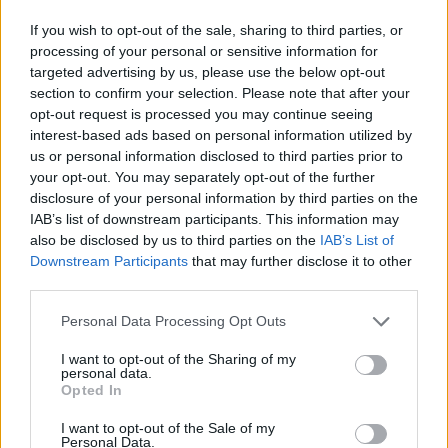
A Nemzetközi Atomenergia-ügynökség (NAÜ) szombaton
If you wish to opt-out of the sale, sharing to third parties, or
közölte, hogy az iráni Nukleáris Szabályozó Hatóság
processing of your personal or sensitive information for
targeted advertising by us, please use the below opt-out
tájékoztatása szerint nem történt változás az Iszfahán
section to confirm your selection. Please note that after your
környéki sugárzási szintekben, miután pénteken izraeli erők
opt-out request is processed you may continue seeing
csapást mértek a térségben található nukleáris
interest-based ads based on personal information utilized by
létesítményekre. A NAÜ korábban arról számolt be, hogy
us or personal information disclosed to third parties prior to
négy kritikus épület sérült meg...
your opt-out. You may separately opt-out of the further
disclosure of your personal information by third parties on the
IAB’s list of downstream participants. This information may
KEDVES OLVASÓNK!
also be disclosed by us to third parties on the
IAB’s List of
Downstream Participants
that may further disclose it to other
A keresett cikk a portfolio.hu hírarchívumához
third parties.
tartozik, melynek olvasása előfizetéses
regisztrációhoz kötött.
Personal Data Processing Opt Outs
Az előfizetés a következőket tartalmazza:
I want to opt-out of the Sharing of my
personal data.
Portfolio.hu teljes cikkarchívum
Opted In
Kötéslisták: BÉT elmúlt 2 év napon belüli
I want to opt-out of the Sale of my
kötéslistái
Personal Data.