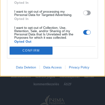
Opted In
Előfizetés
I want to opt-out of processing my
Personal Data for Targeted Advertising.
Opted In
MÁR ELŐFIZETŐNK VAGY?
BEJELENTKEZÉS
I want to opt-out of Collection, Use,
Retention, Sale, and/or Sharing of my
Personal Data that Is Unrelated with the
Purposes for which it was collected.
Opted Out
CONFIRM
© 2026 Portfolio
Data Deletion
Data Access
Privacy Policy
impresszum
jogi nyilatkozat
süti beállítások
adatvédelem
szerzői jogok
médiaajánlat
karrier
kommentkezelés
ÁSZF