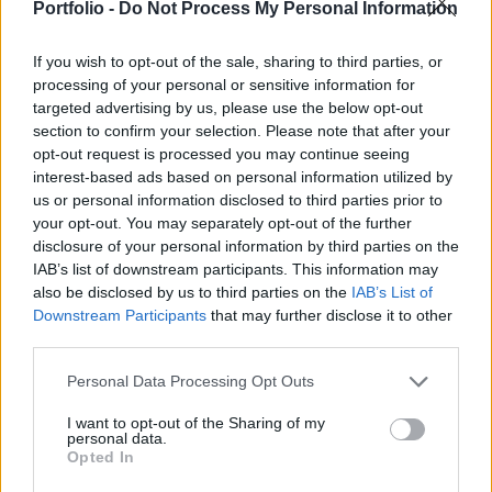
elesett katonája holttestét kapta vissza - közölte a
Portfolio -
Do Not Process My Personal Information
hadifogolycseréért felelős koordinációs szervezet.
If you wish to opt-out of the sale, sharing to third parties, or
Orosz médiumok is beszámoltak az átadásról, amelynek
processing of your personal or sensitive information for
targeted advertising by us, please use the below opt-out
több lépésben történő megvalósításáról a harcoló felek
section to confirm your selection. Please note that after your
június 2-án egyeztek meg Isztambulban. A jelentések
opt-out request is processed you may continue seeing
szerint Oroszország vasárnap egyetlen elesett katonáját
interest-based ads based on personal information utilized by
sem kapta vissza Ukrajnától. Moszkva a tervek szerint
us or personal information disclosed to third parties prior to
hatezer holttestet ad át az ukránoknak. Az ukrán testület
your opt-out. You may separately opt-out of the further
"ukrán állampolgárokról" beszélt, míg...
disclosure of your personal information by third parties on the
IAB’s list of downstream participants. This information may
also be disclosed by us to third parties on the
IAB’s List of
KEDVES OLVASÓNK!
Downstream Participants
that may further disclose it to other
third parties.
A keresett cikk a portfolio.hu hírarchívumához
tartozik, melynek olvasása előfizetéses
Personal Data Processing Opt Outs
regisztrációhoz kötött.
I want to opt-out of the Sharing of my
personal data.
Az előfizetés a következőket tartalmazza:
Opted In
Portfolio.hu teljes cikkarchívum