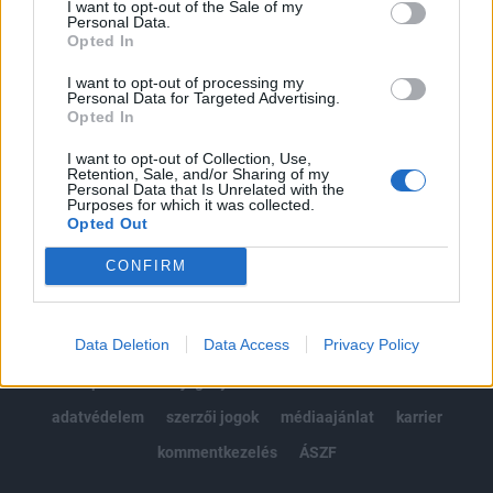
I want to opt-out of the Sale of my
Kötéslisták: BÉT elmúlt 2 év napon belüli
Personal Data.
kötéslistái
Opted In
I want to opt-out of processing my
Előfizetés
Personal Data for Targeted Advertising.
Opted In
I want to opt-out of Collection, Use,
MÁR ELŐFIZETŐNK VAGY?
BEJELENTKEZÉS
Retention, Sale, and/or Sharing of my
Personal Data that Is Unrelated with the
Purposes for which it was collected.
Opted Out
CONFIRM
Data Deletion
Data Access
Privacy Policy
© 2026 Portfolio
impresszum
jogi nyilatkozat
süti beállítások
adatvédelem
szerzői jogok
médiaajánlat
karrier
kommentkezelés
ÁSZF