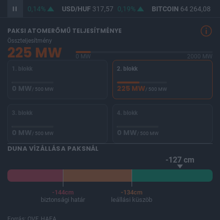
365,91
0,14%
USD/HUF
317,57
0,19%
BITCOIN
64 264,08
0
PAKSI ATOMERŐMŰ TELJESÍTMÉNYE
Összteljesítmény
225 MW
0 MW
2000 MW
1. blokk
2. blokk
0 MW
225 MW
/ 500 MW
/ 500 MW
3. blokk
4. blokk
0 MW
0 MW
/ 500 MW
/ 500 MW
DUNA VÍZÁLLÁSA PAKSNÁL
-127 cm
-144cm
-134cm
biztonsági határ
leállási küszöb
Forrás: OVF, HAEA