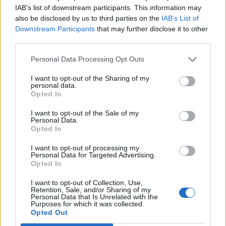
IAB’s list of downstream participants. This information may
a The Kyiv Independent.
also be disclosed by us to third parties on the
IAB’s List of
Downstream Participants
that may further disclose it to other
A szóban forgó hajó egy biztosítás nélküli orosz Aframax
third parties.
osztályú tanker. A tanker az orosz árnyékflotta része,
amelyet Oroszország a G7-ek és az EU orosz olajexportra
Personal Data Processing Opt Outs
vonatkozó szankcióinak megkerülésére használ. A GUR
I want to opt-out of the Sharing of my
szerint az ilyen átrakodások környezeti veszélyt jelentenek,
personal data.
lehetővé teszik az agresszor számára az olaj eredetének
Opted In
elrejtését, a nemzetközi ellenőrzés...
I want to opt-out of the Sale of my
Personal Data.
Opted In
KEDVES OLVASÓNK!
I want to opt-out of processing my
Personal Data for Targeted Advertising.
A keresett cikk a portfolio.hu hírarchívumához
Opted In
tartozik, melynek olvasása előfizetéses
regisztrációhoz kötött.
I want to opt-out of Collection, Use,
Retention, Sale, and/or Sharing of my
Personal Data that Is Unrelated with the
Az előfizetés a következőket tartalmazza:
Purposes for which it was collected.
Opted Out
Portfolio.hu teljes cikkarchívum
Kötéslisták: BÉT elmúlt 2 év napon belüli