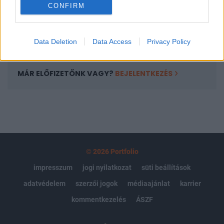
CONFIRM
kötéslistái
Előfizetés
Data Deletion
Data Access
Privacy Policy
MÁR ELŐFIZETŐNK VAGY?
BEJELENTKEZÉS
© 2026 Portfolio
impresszum
jogi nyilatkozat
süti beállítások
adatvédelem
szerzői jogok
médiaajánlat
karrier
kommentkezelés
ÁSZF