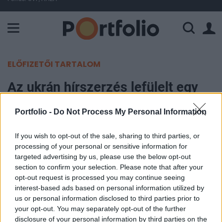
A Paksi Atomerőmű összteljesítménye 225 MW. A Duna vízállá
ELŐFIZETŐI TARTALOM
Az ukrán hírszerzés lefülelt egy
európai partok közelében ólálkodó
Portfolio -
Do Not Process My Personal Information
orosz hajót: súlyos dolog bukott ki
If you wish to opt-out of the sale, sharing to third parties, or
Portfolio
processing of your personal or sensitive information for
2025. június 16. 10:06
targeted advertising by us, please use the below opt-out
section to confirm your selection. Please note that after your
opt-out request is processed you may continue seeing
Az ukrán katonai hírszerzés (GUR) szerint az orosz
interest-based ads based on personal information utilized by
„árnyékflottához” tartozó egy tanker 2024 júliusa
us or personal information disclosed to third parties prior to
óta illegálisan végez olajátrakodásokat Ciprus és
your opt-out. You may separately opt-out of the further
disclosure of your personal information by third parties on the
Görögország közelében nemzetközi vizeken – írja