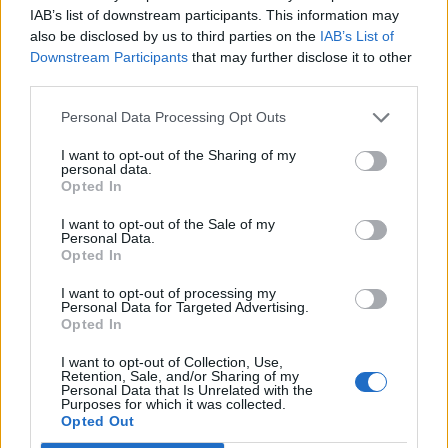
IAB’s list of downstream participants. This information may
tartózkodó USS Carl Vinsonhoz.
also be disclosed by us to third parties on the
IAB’s List of
Downstream Participants
that may further disclose it to other
Az amerikai hadsereg nagyszámú légi utántöltő
third parties.
repülőgépet csoportosított át Európába, hogy bővítse
Donald Trump elnök rendelkezésére álló beavatkozási
Personal Data Processing Opt Outs
lehetőségeket a közel-keleti konfliktusba - közölte két
I want to opt-out of the Sharing of my
amerikai tisztviselő a Reuters hírügynökséggel hétfőn. A
personal data.
tisztviselők arról is beszámoltak, hogy az USS Nimitz
Opted In
repülőgép-hordozó is a Közel-Kelet felé...
I want to opt-out of the Sale of my
Personal Data.
Opted In
KEDVES OLVASÓNK!
I want to opt-out of processing my
Personal Data for Targeted Advertising.
A keresett cikk a portfolio.hu hírarchívumához
Opted In
tartozik, melynek olvasása előfizetéses
regisztrációhoz kötött.
I want to opt-out of Collection, Use,
Retention, Sale, and/or Sharing of my
Personal Data that Is Unrelated with the
Az előfizetés a következőket tartalmazza:
Purposes for which it was collected.
Opted Out
Portfolio.hu teljes cikkarchívum
Kötéslisták: BÉT elmúlt 2 év napon belüli