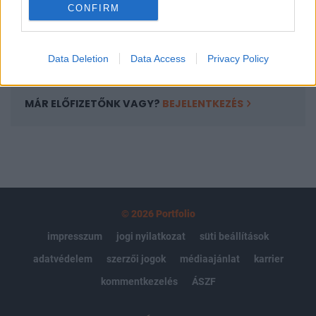
CONFIRM
kötéslistái
Előfizetés
Data Deletion
Data Access
Privacy Policy
MÁR ELŐFIZETŐNK VAGY?
BEJELENTKEZÉS
© 2026 Portfolio
impresszum
jogi nyilatkozat
süti beállítások
adatvédelem
szerzői jogok
médiaajánlat
karrier
kommentkezelés
ÁSZF