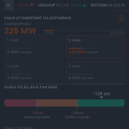
F
365,34
-0,02%
USD/HUF
317,13
0,05%
BITCOIN
64 322,08
0
PAKSI ATOMERŐMŰ TELJESÍTMÉNYE
Összteljesítmény
225 MW
0 MW
2000 MW
1. blokk
2. blokk
0 MW
225 MW
/ 500 MW
/ 500 MW
3. blokk
4. blokk
0 MW
0 MW
/ 500 MW
/ 500 MW
DUNA VÍZÁLLÁSA PAKSNÁL
-128 cm
-144cm
-134cm
biztonsági határ
leállási küszöb
Forrás: OVF, HAEA