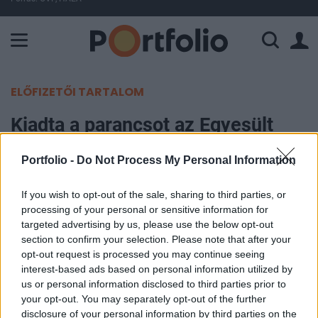
A Paksi Atomerőmű összteljesítménye 225 MW. A Duna vízállá
ELŐFIZETŐI TARTALOM
Kiadta a parancsot az Egyesült
Államok: útnak indították a világ
Portfolio -
Do Not Process My Personal Information
egyik legnagyobb hadihajóját
If you wish to opt-out of the sale, sharing to third parties, or
Portfolio
processing of your personal or sensitive information for
2025. június 16. 17:29
targeted advertising by us, please use the below opt-out
section to confirm your selection. Please note that after your
opt-out request is processed you may continue seeing
Az Egyesült Államok jelentős számú légi utántöltő
interest-based ads based on personal information utilized by
repülőgépet vezényelt Európában, valamint útnak
us or personal information disclosed to third parties prior to
indították az USS Nimitz repülőgép-hordozót a
your opt-out. You may separately opt-out of the further
disclosure of your personal information by third parties on the
Közel-Kelet felé, hogy csatlakozzon a már ott